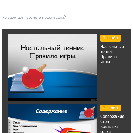
Не работает просмотр презентации?
1 слайд
Настольный
теннис
Правила
игры
2 слайд
Содержание
Стол
Комплект
сетки