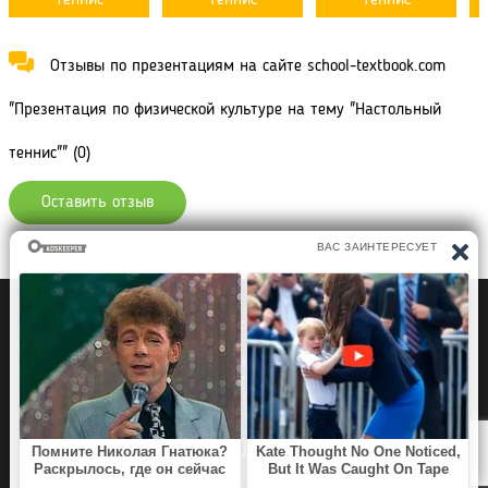
Отзывы по презентациям на сайте school-textbook.com
"Презентация по физической культуре на тему "Настольный
теннис"" (0)
Оставить отзыв
Политика конфиденциальности
Правообладателям
Рефераты Дипломы Курсовые работы
Читать книги
Аудиокниги
Раскраски для детей
Загадки, Игры Головоломки
SCHOOL TEXTBOOK
©2020 - 2026 School-
textbook.com