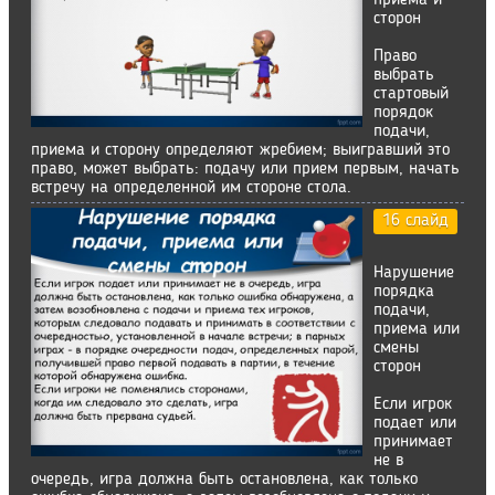
приема и
сторон
Право
выбрать
стартовый
порядок
подачи,
приема и сторону определяют жребием; выигравший это
право, может выбрать: подачу или прием первым, начать
встречу на определенной им стороне стола.
16 слайд
Нарушение
порядка
подачи,
приема или
смены
сторон
Если игрок
подает или
принимает
не в
очередь, игра должна быть остановлена, как только