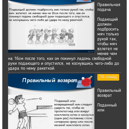
Правильная
подача
Подающий
должен
подбросить
мяч только
рукой так,
чтобы мяч
взлетел не
менее чем
на 16см после того, как он покинул ладонь свободной
руки подающего и опустился, не коснувшись чего-либо до
удара по нему ракеткой.
10 слайд
Правильный
возврат
Поданный
или