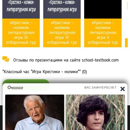
«Крестики –
«Крестики –
«Крестики –
нолики»
нолики»
нолики»
литературная
литературная
литературная
игра III
игра VI
игра V
отборочный тур
отборочный тур
отборочный тур
К
Отзывы по презентациям на сайте school-textbook.com
"Классный час "Игра Крестики - нолики"" (0)
Оставить отзыв
Политика конфиденциальности
Правообладателям
Рефераты Дипломы Курсовые работы