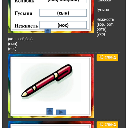
Колобок
Гусыня
Нежность
(вор, рот,
рота)
(ухо)
(кол, лоб,бок)
(сын)
(нос)
12 слайд
13 слайд