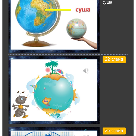
суша
22 слайд
23 слайд