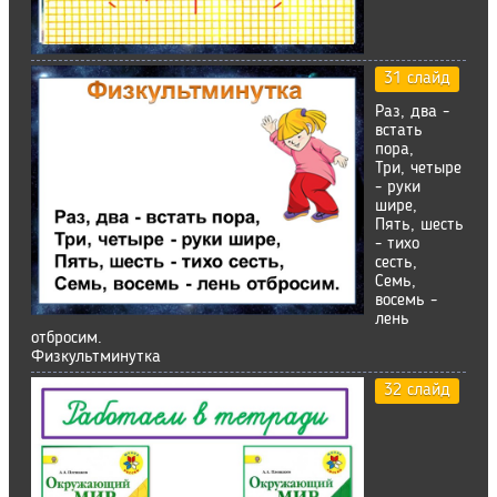
31 слайд
Раз, два -
встать
пора,
Три, четыре
- руки
шире,
Пять, шесть
- тихо
сесть,
Семь,
восемь -
лень
отбросим.
Физкультминутка
32 слайд