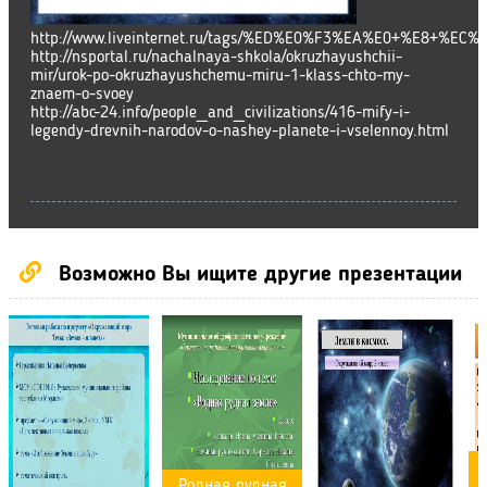
http://www.liveinternet.ru/tags/%ED%E0%F3%EA%E0+%E8+%EC%
http://nsportal.ru/nachalnaya-shkola/okruzhayushchii-
mir/urok-po-okruzhayushchemu-miru-1-klass-chto-my-
znaem-o-svoey
http://abc-24.info/people_and_civilizations/416-mify-i-
legendy-drevnih-narodov-o-nashey-planete-i-vselennoy.html
Возможно Вы ищите другие презентации
Родная рудная