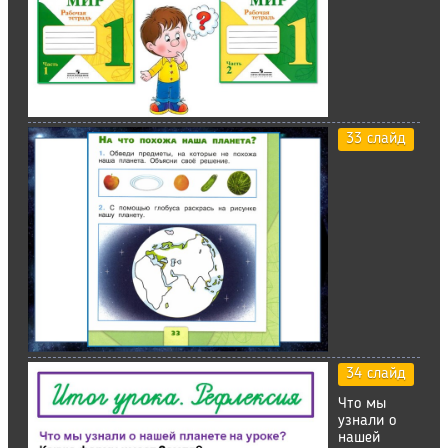
33 слайд
34 слайд
Что мы
узнали о
нашей