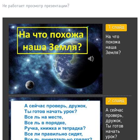
Не работает просмотр презентации?
1 слайд
На что
похожа
наша
Земля?
2 слайд
А сейчас
проверь,
дружок,
Ты готов
начать
урок?