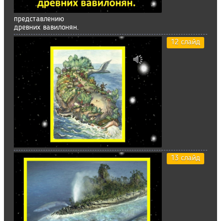
представлению
древних вавилонян.
12 слайд
13 слайд