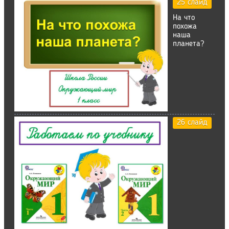
25 слайд
На что
похожа
наша
планета?
26 слайд