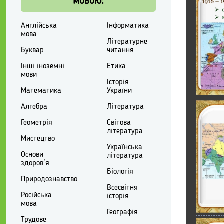
мовою:
Англійська
Інформатика
мова
Літературне
Буквар
читання
Інші іноземні
Етика
мови
Історія
Математика
України
Алгебра
Література
Геометрія
Світова
література
Мистецтво
Українська
Основи
література
здоров'я
Біологія
Природознавство
Всесвітня
Російська
історія
мова
Географія
Трудове