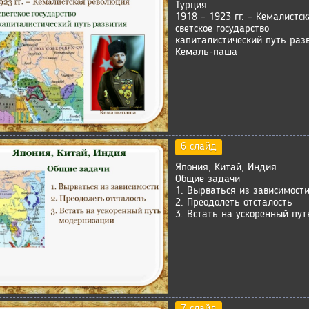
Турция
1918 – 1923 гг. – Кемалистс
светское государство
капиталистический путь раз
Кемаль-паша
6 слайд
Япония, Китай, Индия
Общие задачи
1. Вырваться из зависимост
2. Преодолеть отсталость
3. Встать на ускоренный пу
7 слайд