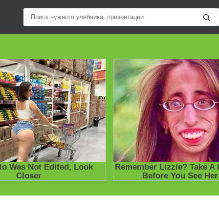
ные учебники / Презентации по предметам
»
Презентации
»
Други