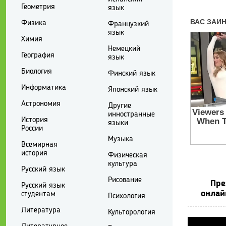
Геометрия
язык
Физика
Французкий
язык
Химия
Немецкий
География
язык
Биология
Финский язык
Информатика
Японский язык
Астрономия
Другие
инностранные
История
языки
России
Музыка
Всемирная
история
Физическая
культура
Русский язык
Рисование
Пре
Русский язык
онлай
студентам
Психология
Литература
Культорология