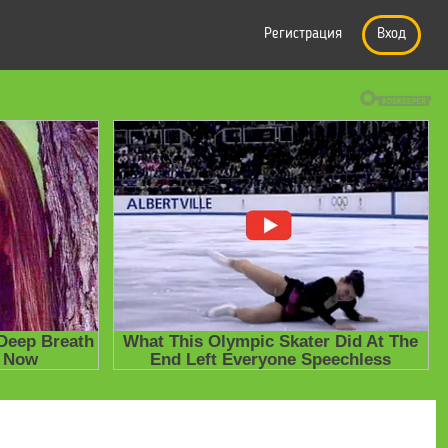
Регистрация
Вход
е презентации
» Презентация по Всеобщей истории на тему "Восток 