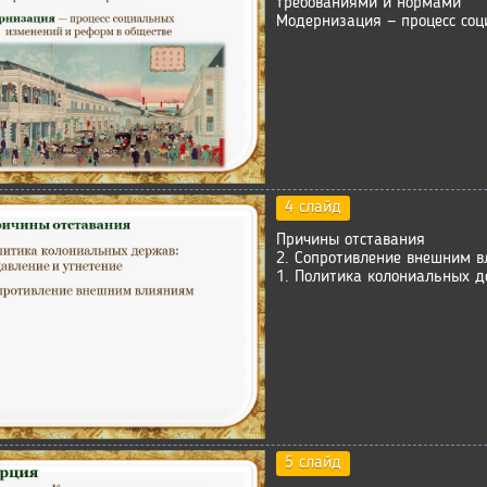
требованиями и нормами
Модернизация — процесс соц
4 слайд
Причины отставания
2. Сопротивление внешним 
1. Политика колониальных д
5 слайд