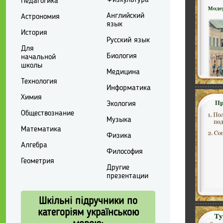
Физкультура
Педагогика
Английский
Астрономия
язык
История
Русский язык
Для
Биология
начальной
школы
Медицина
Технология
Информатика
Химия
Экология
Обществознание
Музыка
Математика
Физика
Алгебра
Философия
Геометрия
Другие
презентации
Шкільні підручники по
категоріям українською