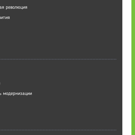
кая революция
вития
и
ть модернизации