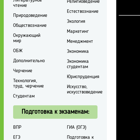
Литературное
Религиоведение
чтение
Естествознание
Природоведение
Экология
Обществознание
Маркетинг
Окружающий
мир
Менеджмент
ОБЖ
Экономика
Дополнительно
Экономика
студентам
Черчение
Юриспруденция
Технология,
труд, черчение
Искусство,
искусствоведение
Студентам
Подготовка к экзаменам:
ВПР
ГИА (ОГЭ)
ЕГЭ
Подготовка к