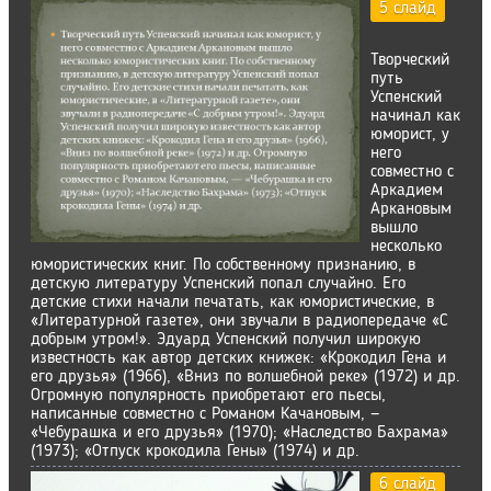
5 слайд
Творческий
путь
Успенский
начинал как
юморист, у
него
совместно с
Аркадием
Аркановым
вышло
несколько
юмористических книг. По собственному признанию, в
детскую литературу Успенский попал случайно. Его
детские стихи начали печатать, как юмористические, в
«Литературной газете», они звучали в радиопередаче «С
добрым утром!». Эдуард Успенский получил широкую
известность как автор детских книжек: «Крокодил Гена и
его друзья» (1966), «Вниз по волшебной реке» (1972) и др.
Огромную популярность приобретают его пьесы,
написанные совместно с Романом Качановым, —
«Чебурашка и его друзья» (1970); «Наследство Бахрама»
(1973); «Отпуск крокодила Гены» (1974) и др.
6 слайд