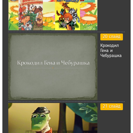
20 слайд
Крокодил
Гена и
Чебурашка
21 слайд