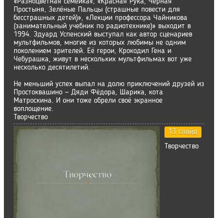
«Разноцветная семейка«, «Красная Рука, Чёрная
Простыня, Зелёные Пальцы (страшные повести для
бесстрашных детей)», «Лекции профессора Чайникова
(занимательный учебник по радиотехнике)» выходит в
1994. Эдуард Успенский выступал как автор сценариев
мультфильмов, многие из которых любимы не одним
поколением зрителей. Её герои, Крокодил Гена и
Чебурашка, живут в нескольких мультфильмах вот уже
несколько десятилетий.
Не меньший успех выпал на долю приключений друзей из
Простоквашино — Дяди Фёдора, Шарика, кота
Матроскина. И они тоже обрели своё экранное
воплощение.
Творчество
13 слайд
Творчество