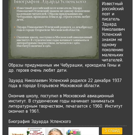
Известный
российский
поэт и
писатель
Эдуард
Николаевич
Успенский
знаком не
одному
поколению
маленьких
читателей.
Образы придуманных им Чебурашки, крокодила Гены и
др. героев очень любят дети.
Эдуард Николаевич Успенский родился 22 декабря 1937
года в городе Егорьевске Московской области.
Окончив школу, поступил в Московский авиационный
институт. В студенческие годы начинает заниматься
литературным творчеством, печатается с 1960. Институт
окончил в 1961.
Биография Эдуарда Успенского
3 слайд