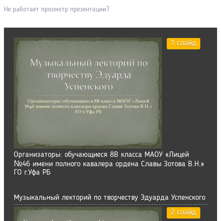
Не работает просмотр презентации?
1 слайд
Организаторы: обучающиеся 8В класса МАОУ «Лицей
№46 имени полного кавалера ордена Славы Зотова В.Н.»
ГО г.Уфа РБ
Музыкальный лекторий по творчеству Эдуарда Успенского
2 слайд