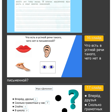
16 слайд
Что есть в
устной речи
такого,
чего нет в
письменной?
17 слайд
● Вперёд,
друзья
● Сколько
грамотных