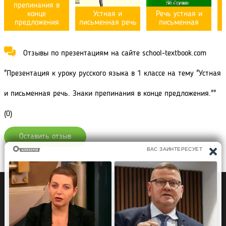
препинания в
конце
Устная и
Речь устная и
предложения
письменная речь
письменная
Отзывы по презентациям на сайте school-textbook.com
"Презентация к уроку русского языка в 1 классе на тему "Устная
и письменная речь. Знаки препинания в конце предложения.""
(0)
Оставить отзыв
Политика конфиденциальности
Правообладателям
Рефераты Дипломы Курсовые работы
Читать книги
Аудиокниги