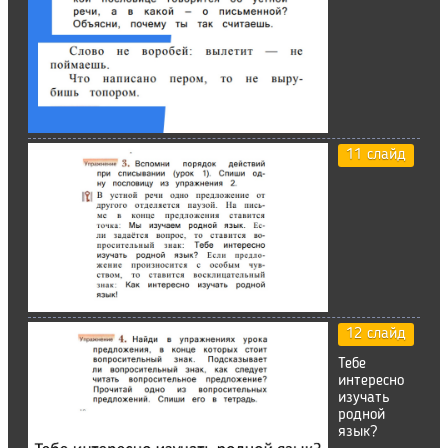
11 слайд
12 слайд
Тебе
интересно
изучать
родной
язык?