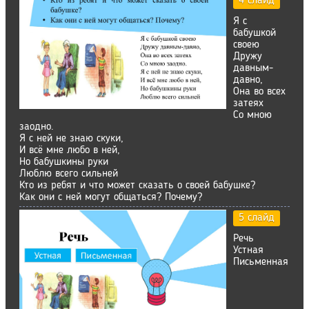
4 слайд
Я с
бабушкой
своею
Дружу
давным-
давно,
Она во всех
затеях
Со мною
заодно.
Я с ней не знаю скуки,
И всё мне любо в ней,
Но бабушкины руки
Люблю всего сильней
Кто из ребят и что может сказать о своей бабушке?
Как они с ней могут общаться? Почему?
5 слайд
Речь
Устная
Письменная