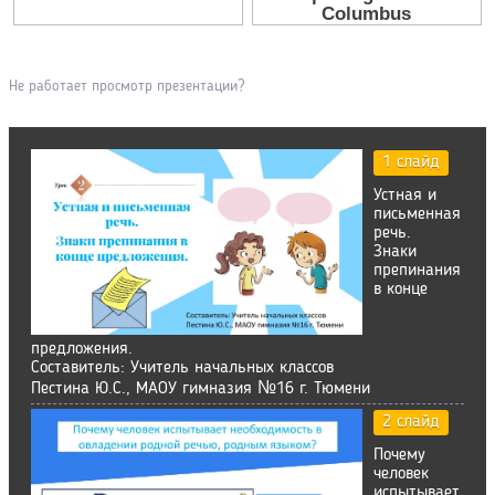
Не работает просмотр презентации?
1 слайд
Устная и
письменная
речь.
Знаки
препинания
в конце
предложения.
Составитель: Учитель начальных классов
Пестина Ю.С., МАОУ гимназия №16 г. Тюмени
2 слайд
Почему
человек
испытывает