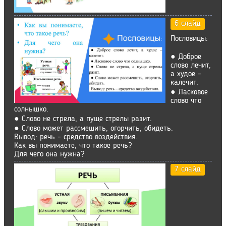
6 слайд
Пословицы:
● Доброе
слово лечит,
а худое –
калечит.
● Ласковое
слово что
солнышко.
● Слово не стрела, а пуще стрелы разит.
● Слово может рассмешить, огорчить, обидеть.
Вывод: речь – средство воздействия.
Как вы понимаете, что такое речь?
Для чего она нужна?
7 слайд