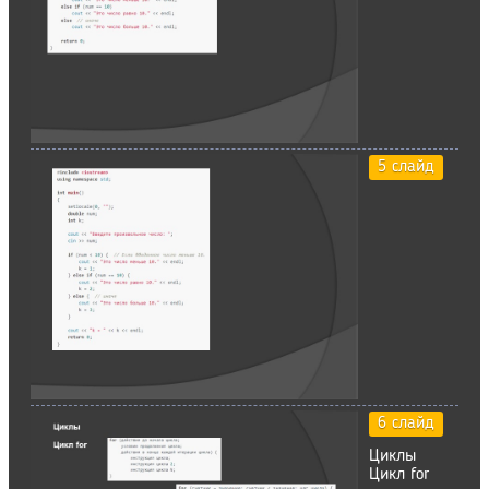
5 слайд
6 слайд
Циклы
Цикл for