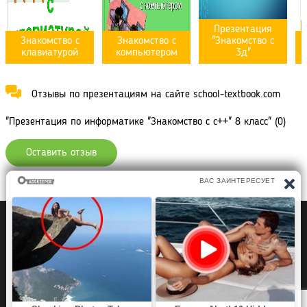
Презентация
Знакомство с
Знакомство с
"Знакомство с
клавиатурой
компьютером
3д"
Отзывы по презентациям на сайте school-textbook.com
"Презентация по информатике "Знакомство с с++" 8 класс" (0)
Оставить отзыв
Политика конфиденциальности
Правообладателям
Рефераты Дипломы Курсовые работы
Читать книги
Аудиокниги
Раскраски для детей
Загадки, Игры Головоломки