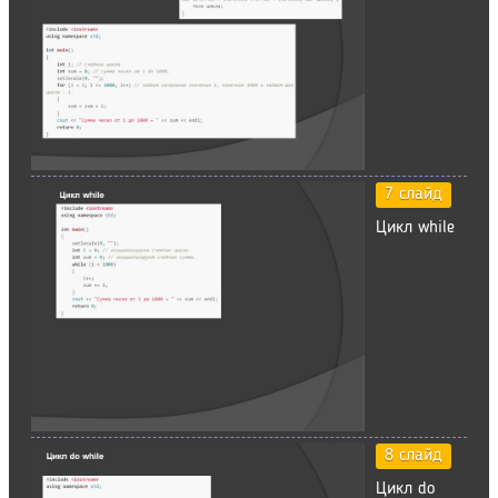
7 слайд
Цикл while
8 слайд
Цикл do