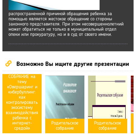
распространенной причиной обращения ребенка за
помощью является жестокое обращение со стороны
законного представителя. При этом несовершеннолетний
может обратиться не только в муниципальный отдел
опеки или прокуратуру, но и в суд от своего имени.
Возможно Вы ищите другие презентации
РОДИТЕЛЬСКОЕ
СОБРАНИЕ на
тему
«Овершаринг и
кибербуллинг:
как
контролировать
экосистему
взаимодействия
ребенка с
интернет-
Родительское
Родительское
средой»
собрание
собрание