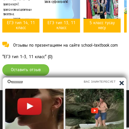
ЕГЭ тип 14, 11
ЕГЭ тип 13, 11
5 класс тусау
класс
класс
кесу
Отзывы по презентациям на сайте school-textbook.com
"ЕГЭ тип 1-3, 11 класс" (0)
Оставить отзыв
Политика конфиденциальности
Правообладателям
Рефераты Дипломы Курсовые работы
Читать книги
Аудиокниги
Раскраски для детей
Загадки, Игры Головоломки