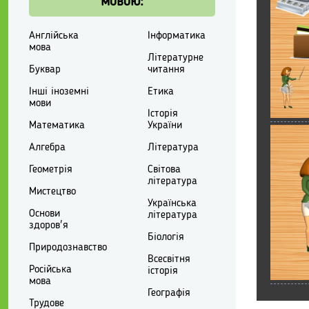
мовою:
Англійська
Інформатика
мова
Літературне
Буквар
читання
Інші іноземні
Етика
мови
Історія
Математика
України
Алгебра
Література
Геометрія
Світова
література
Мистецтво
Українська
Основи
література
здоров'я
Біологія
Природознавство
Всесвітня
Російська
історія
мова
Географія
Трудове