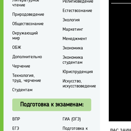
Литературное
Религиоведение
чтение
Естествознание
Природоведение
Экология
Обществознание
Маркетинг
Окружающий
мир
Менеджмент
ОБЖ
Экономика
Дополнительно
Экономика
студентам
Черчение
Юриспруденция
Технология,
труд, черчение
Искусство,
искусствоведение
Студентам
Подготовка к экзаменам:
ВПР
ГИА (ОГЭ)
ЕГЭ
Подготовка к