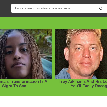
ные учебники / Презентации по предметам
»
Презентации
»
Други