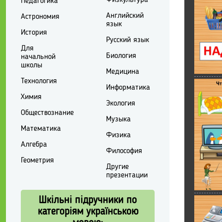
Физкультура
Педагогика
Английский
Астрономия
язык
История
Русский язык
Для
Биология
начальной
школы
Медицина
Технология
Информатика
Химия
Экология
Обществознание
Музыка
Математика
Физика
Алгебра
Философия
Геометрия
Другие
презентации
Шкільні підручники по
категоріям українською