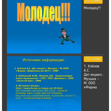
22 слайд
Молодец!!!
23 слайд
1. Клёнов
А.С.
Дет.энцикл.:
Музыка –
М.:ООО
«Фирма