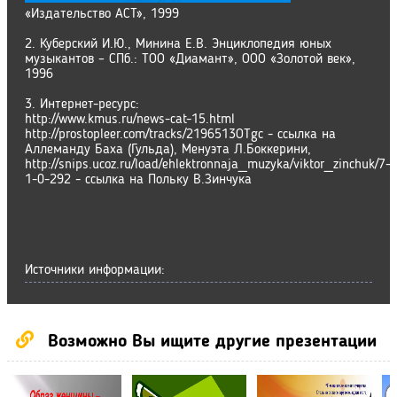
«Издательство АСТ», 1999
2. Куберский И.Ю., Минина Е.В. Энциклопедия юных
музыкантов – СПб.: ТОО «Диамант», ООО «Золотой век»,
1996
3. Интернет-ресурс:
http://www.kmus.ru/news-cat-15.html
http://prostopleer.com/tracks/2196513OTgc - ссылка на
Аллеманду Баха (Гульда), Менуэта Л.Боккерини,
http://snips.ucoz.ru/load/ehlektronnaja_muzyka/viktor_zinchuk/7-
1-0-292 - ссылка на Польку В.Зинчука
Источники информации:
Возможно Вы ищите другие презентации