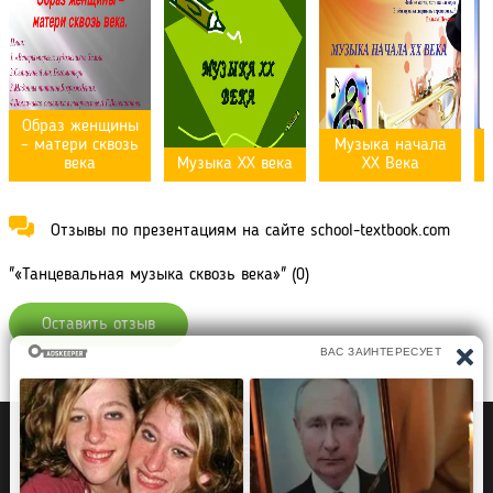
Образ женщины
– матери сквозь
Музыка начала
века
Музыка ХХ века
ХХ Века
Отзывы по презентациям на сайте school-textbook.com
"«Танцевальная музыка сквозь века»" (0)
Оставить отзыв
Политика конфиденциальности
Правообладателям
Рефераты Дипломы Курсовые работы