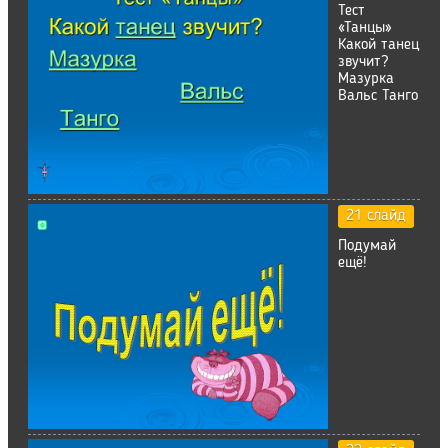
Тест
«Танцы»
Какой танец
звучит?
Мазурка
Вальс Танго
21 слайд
Подумай
ещё!