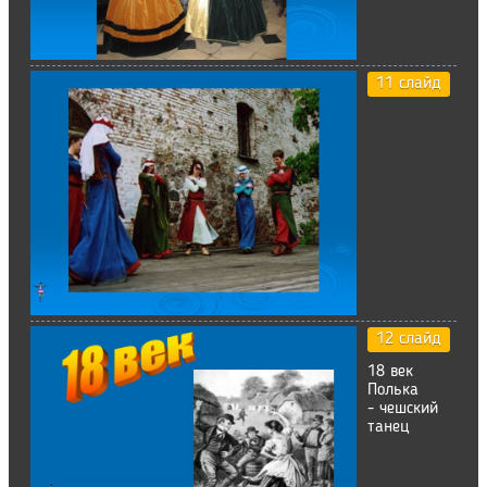
11 слайд
12 слайд
18 век
Полька
- чешский
танец