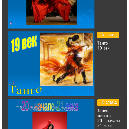
15 слайд
Танго
19 век
16 слайд
Танец
живота
20 - начало
21 века