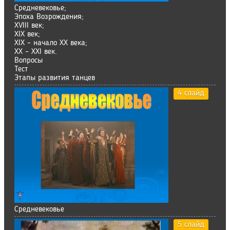
Средневековье;
Эпоха Возрождения;
XVIII век;
XIX век;
XIX – начало XX века;
XX – XXI век.
Вопросы
Тест
Этапы развития танцев
4 слайд
Средневековье
5 слайд