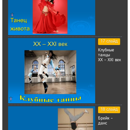
17 слайд
Клубные
танцы
XX – XXI век
18 слайд
Брейк -
данс