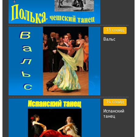
13 слайд
Вальс
14 слайд
Испанский
танец