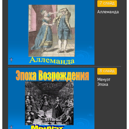
7 слайд
Аллеманда
8 слайд
Менуэт
Эпоха