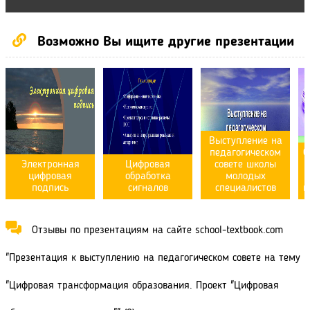
Возможно Вы ищите другие презентации
Выступление на
педагогическом
О
Электронная
Цифровая
совете школы
цифровая
обработка
молодых
подпись
сигналов
специалистов
н
Отзывы по презентациям на сайте school-textbook.com
"Презентация к выступлению на педагогическом совете на тему
"Цифровая трансформация образования. Проект "Цифровая