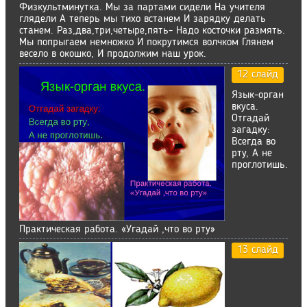
Физкультминутка. Мы за партами сидели На учителя
глядели А теперь мы тихо встанем И зарядку делать
станем. Раз,два,три,четыре,пять- Надо косточки размять.
Мы попрыгаем немножко И покрутимся волчком Глянем
весело в окошко, И продолжим наш урок.
12 слайд
Язык-орган
вкуса.
Отгадай
загадку:
Всегда во
рту, А не
проглотишь.
Практическая работа. «Угадай ,что во рту»
13 слайд