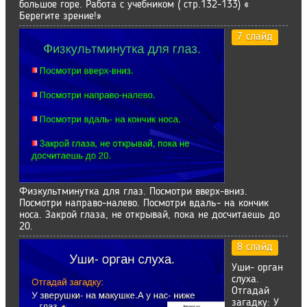
большое горе. Работа с учебником ( стр.132-133) «
Берегите зрение!»
7 слайд
Физкультминутка для глаз. Посмотри вверх-вниз.
Посмотри направо-налево. Посмотри вдаль- на кончик
носа. Закрой глаза, не открывай, пока не досчитаешь до
20.
8 слайд
Уши- орган
слуха.
Отгадай
загадку: У