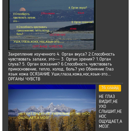
Закрепление изученного 4. Орган вкуса? 2.Способность
чувствовать запахи, это--- 3. Орган зрения? 1.Орган
слуха? 5. Орган осязания? 6.Способность чувствовать
прикосновение, тепло, холод, боль? ухо Обоняние Глаз
язык кожа ОСЯЗАНИЕ Уши,глаза,кожа,нос,язык-это….
ОРГАНЫ ЧУВСТВ
16 слайд
НЕ ГЛАЗ
ВИДИТ,НЕ
УХО
СЛЫШИТ,НЕ
НОС
ОЩУЩАЕТ,А
МОЗГ.