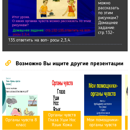
можно
рассказать
по этим
рисункам?
Домашнее
задание:
стр.132-
135.ответить на воп- росы 2,3,4.
Возможно Вы ищите другие презентации
Органы чувств
Органы чувств 8
Глаза Уши Нос
Мои помощники-
класс
Язык Кожа
органы чувств