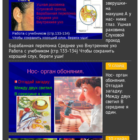
зверушки-
на
макушке.А у
нас- ниже
глаз. Ушная
раковина
Слуховой
проход
Барабанная перепонка Среднее ухо Внутреннее ухо
Работа с учебником (стр.133-134) Чтобы сохранить
хороший слух, береги уши!
9 слайд
Нос- орган
обоняния.
Отгадай
загадку:
Между двух
светил В
середине я
один.
10 слайд