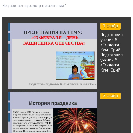
Не работает просмотр презентации?
1 слайд
Подготовил
ученик 6
«Г»класса:
Ким Юрий
Подготовил
ученик 6
«Г»класса:
Ким Юрий
2 слайд