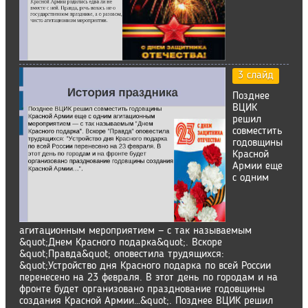
3 слайд
Позднее
ВЦИК
решил
совместить
годовщины
Красной
Армии еще
с одним
агитационным мероприятием — с так называемым
&quot;Днем Красного подарка&quot;. Вскоре
&quot;Правда&quot; оповестила трудящихся:
&quot;Устройство дня Красного подарка по всей России
перенесено на 23 февраля. В этот день по городам и на
фронте будет организовано празднование годовщины
создания Красной Армии…&quot;. Позднее ВЦИК решил