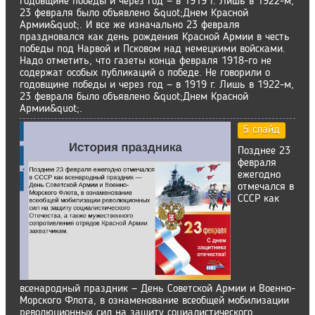
годовщине победы и через год — в 1919 г. Лишь в 1922-м,
23 февраля было объявлено &quot;Днем Красной
Армии&quot;. И все же изначально 23 февраля
праздновался как день рождения Красной Армии в честь
победы под Нарвой и Псковом над немецкими войсками.
Надо отметить, что газеты конца февраля 1918-го не
содержат особых публикаций о победе. Не говорили о
годовщине победы и через год — в 1919 г. Лишь в 1922-м,
23 февраля было объявлено &quot;Днем Красной
Армии&quot;.
5 слайд
Позднее 23
февраля
ежегодно
отмечался в
СССР как
всенародный праздник — День Советской Армии и Военно-
Морского Флота, в ознаменование всеобщей мобилизации
революционных сил на защиту социалистического