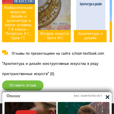
Изобразительное
искусство.
Дизайн и
архитектура в
жизни человека.
В
7-8 классы -
Питерских А.С.,
История искусств
Архитектура и
Гуров Г.Е.
- Кухта М.С.
дизайн
Отзывы по презентациям на сайте school-textbook.com
"Архитектура и дизайн конструктивные искусства в ряду
пространственных искусств" (0)
Оставить отзыв