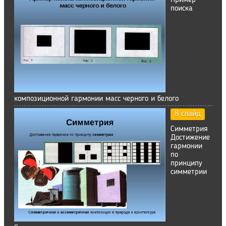
Пример
поиска
композиционной гармонии масс черного и белого
8 слайд
Симметрия
Достижение
гармонии
по
принципу
симметрии