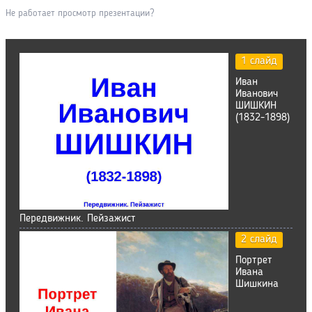
Не работает просмотр презентации?
1 слайд
Иван
Иванович
ШИШКИН
(1832-1898)
Передвижник. Пейзажист
2 слайд
Портрет
Ивана
Шишкина