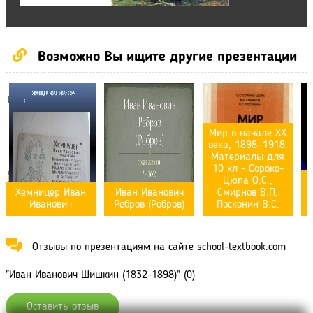
Возможно Вы ищите другие презентации
Мир в начале XX
века, 1898—1918.
Материалы для
10 кл - Сороко-
Цюпа О.С.,
Хемницер Иван
Иван Иванович
Смирнов В.П,
Иванович
Ребров (Робров)
Посконин В.С.
Отзывы по презентациям на сайте school-textbook.com
"Иван Иванович Шишкин (1832-1898)" (0)
Оставить отзыв