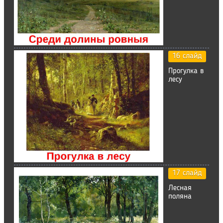
16 слайд
Прогулка в
лесу
17 слайд
Лесная
поляна