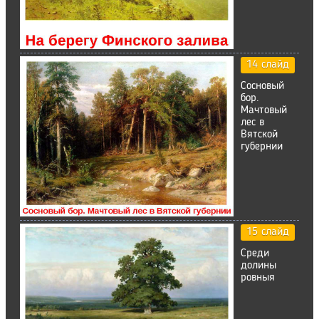
14 слайд
Сосновый
бор.
Мачтовый
лес в
Вятской
губернии
15 слайд
Среди
долины
ровныя