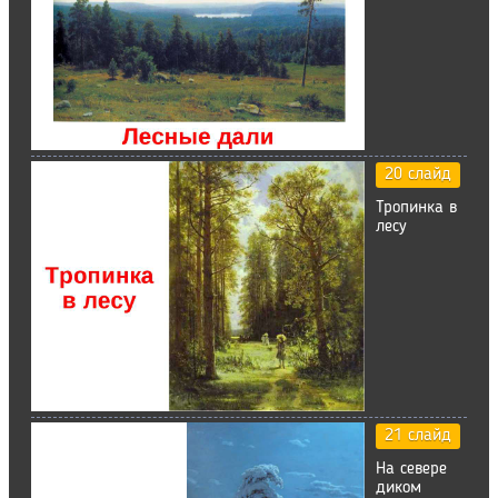
20 слайд
Тропинка в
лесу
21 слайд
На севере
диком