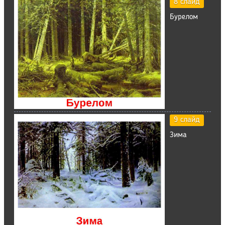
8 слайд
Бурелом
9 слайд
Зима