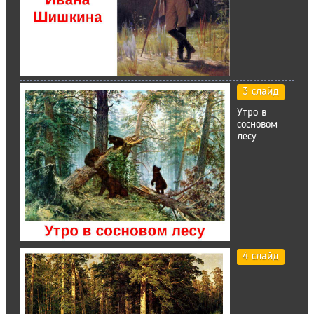
3 слайд
Утро в
сосновом
лесу
4 слайд