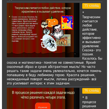
15 слайд
*
Творческим
считается
любое
действие,
которое
эффективно
и вызывает
удивление.
Сказка- это
поэзия.
Казалось бы
сказка и математика- понятия не совместимые. Яркий
сказочный образ и сухая абстрактная мысль! Но часто
решать такие задачи очень увлекательно, хочется помочь
попавшему в беду любимому герою. Красота решения,
неожиданный поворот мысли, логика рассуждений- всё
это усиливает интерес к этим задачам.
16 слайд
* В
процессе
решения