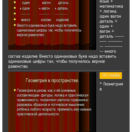
язык +
математика
= логика.
один вагон
деталь +
один +
вагон +
деталь -----
---- --------
-- ----------
-- много
состав изделие Вместо одинаковых букв надо вставить
одинаковые цифры так, чтобы получилось верное
равенство.
10 слайд
* Геометрия
в