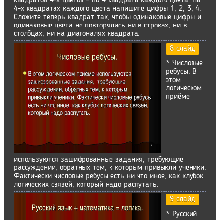
квадратов 4-х цветов – по 4 квадрата каждого цвета. На
4-х квадратах каждого цвета напишите цифры 1, 2, 3, 4.
Сложите теперь квадрат так, чтобы одинаковые цифры и
одинаковые цвета не повторялись ни в строках, ни в
столбцах, ни на диагоналях квадрата.
8 слайд
* Числовые
ребусы. В
этом
логическом
приёме
используются зашифрованные задания, требующие
рассуждений, обратных тем, к которым привыкли ученики.
Фактически числовые ребусы есть ни что иное, как клубок
логических связей, который надо распутать.
9 слайд
* Русский