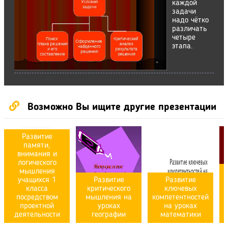
каждой
задачи
надо чётко
различать
четыре
этапа.
Возможно Вы ищите другие презентации
Развитие
памяти,
внимания и
логического
мышления
учащихся 1
Развитие
Развитие
класса
критического
ключевых
посредством
мышления на
компетентностей
проектной
уроках
на уроках
деятельности
географии
математики