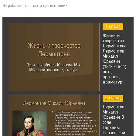
Не работает просмотр презентации?
1 слайд
Жизнь и
творчество
Лермонтова
Лермонтов
Михаил
Юрьевич
(1814-1841),
поэт,
прозаик,
драматург.
2 слайд
Лермонтов
Михаил
Юрьевич В
селе
Тарханы
Пензенской