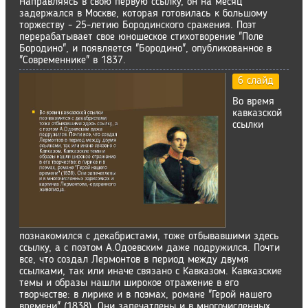
Направляясь в свою первую ссылку, он на месяц
задержался в Москве, которая готовилась к большому
торжеству - 25-летию Бородинского сражения. Поэт
перерабатывает свое юношеское стихотворение "Поле
Бородино", и появляется "Бородино", опубликованное в
"Современнике" в 1837.
6 слайд
Во время
кавказской
ссылки
познакомился с декабристами, тоже отбывавшими здесь
ссылку, а с поэтом А.Одоевским даже подружился. Почти
все, что создал Лермонтов в период между двумя
ссылками, так или иначе связано с Кавказом. Кавказские
темы и образы нашли широкое отражение в его
творчестве: в лирике и в поэмах, романе "Герой нашего
времени" (1838). Они запечатлены и в многочисленных