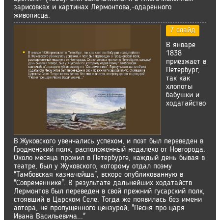
зарисовках и картинах Лермонтова,-одаренного
живописца.
7 слайд
В январе
1838
приезжает в
Петербург,
так как
хлопоты
бабушки и
ходатайство
В.Жуковского увенчались успехом, и поэт был переведен в
Гродненский полк, расположенный недалеко от Новгорода.
Около месяца прожил в Петербурге, каждый день бывая в
театре, был у Жуковского, которому отдал поэму
"Тамбовская казначейша", вскоре опубликованную в
"Современнике". В результате дальнейших ходатайств
Лермонтов был переведен в свой прежний гусарский полк,
стоявший в Царском Селе. Тогда же появилась без имени
автора, не пропущенного цензурой, "Песня про царя
Ивана Васильевича..."