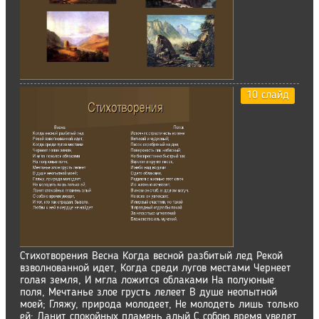
10 слайд
Стихотворения Весна Когда весной разбитый лед Рекой
взволнованной идет, Когда среди лугов местами Чернеет
голая земля, И мгла ложится облаками На полуюные
поля, Мечтанье злое грусть лелеет В душе неопытной
моей; Гляжу, природа молодеет, Не молодеть лишь только
ей; Ланит спокойных пламень алый С собою время уведет,