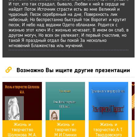
И тот, кто так страдал, бывало, Любви к ней в сердце не
найдет Поток Источник страсти есть во мне Великий и
чудесный; Песок серебряный на дне, Поверхность лик
небесный; Но беспрестанно быстрый ток Воротит и крутит
песок, И небо над водами Одето облаками. Родится с
жизнью этот ключ И с жизнью исчезает; В ином он слаб, в
другом могуч, Но всех он увлекает; И первый счастлив, но
такой Я праздный отдал бы покой За несколько
мгновений Блаженства иль мучений.
Возможно Вы ищите другие презентации
Жизнь и
Жизнь и
Жизнь и
творчество
творчество
творчество А.Т.
Шолохова М.А.
М.И.Глинки
Твардовского