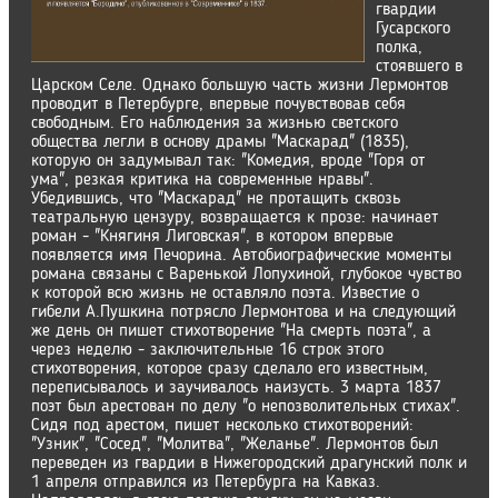
гвардии
Гусарского
полка,
стоявшего в
Царском Селе. Однако большую часть жизни Лермонтов
проводит в Петербурге, впервые почувствовав себя
свободным. Его наблюдения за жизнью светского
общества легли в основу драмы "Маскарад" (1835),
которую он задумывал так: "Комедия, вроде "Горя от
ума", резкая критика на современные нравы".
Убедившись, что "Маскарад" не протащить сквозь
театральную цензуру, возвращается к прозе: начинает
роман - "Княгиня Лиговская", в котором впервые
появляется имя Печорина. Автобиографические моменты
романа связаны с Варенькой Лопухиной, глубокое чувство
к которой всю жизнь не оставляло поэта. Известие о
гибели А.Пушкина потрясло Лермонтова и на следующий
же день он пишет стихотворение "На смерть поэта", а
через неделю - заключительные 16 строк этого
стихотворения, которое сразу сделало его известным,
переписывалось и заучивалось наизусть. 3 марта 1837
поэт был арестован по делу "о непозволительных стихах".
Сидя под арестом, пишет несколько стихотворений:
"Узник", "Сосед", "Молитва", "Желанье". Лермонтов был
переведен из гвардии в Нижегородский драгунский полк и
1 апреля отправился из Петербурга на Кавказ.