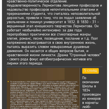
нравственно-политическое отделение.
Неудовлетворенность Лермонтова лекциями профессоров и
недовольство профессоров непочтительными ответами и
пререканиями студента, что считалось непозволительной
дерзостью, привели к тому, что он подал заявление об
увольнении и покинул университет в 1832. В 1830 - 31 -
вершинный этап юношеского творчества Лермонтова. Он
работает необычайно интенсивно: за два года
перепробовал практически все стихотворные жанры:
элегия, романс, песня, посвящение, послание и т.д. Поэт
напряженно всматривается в свою внутреннюю жизнь,
пытаясь выразить словом невыразимые душевные
движения. Он касается и общих вопросов бытия, и
нравственной жизни личности. Драма "Странный человек"
- своего рода фокус автобиографических мотивов его
лирики этого периода.
5 слайд
По
окончании
Школы в
1834
произведен
из юнкеров
в корнеты
лейб-