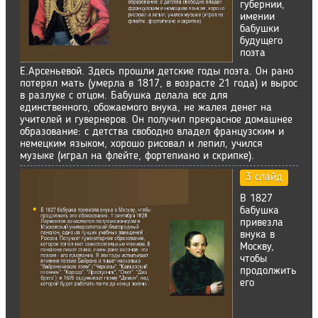
губернии,
имении
бабушки
будущего
поэта
Е.Арсеньевой. Здесь прошли детские годы поэта. Он рано
потерял мать (умерла в 1817, в возрасте 21 года) и вырос
в разлуке с отцом. Бабушка делала все для
единственного, обожаемого внука, не жалея денег на
учителей и гувернеров. Он получил прекрасное домашнее
образование: с детства свободно владел французским и
немецким языком, хорошо рисовал и лепил, учился
музыке (играл на флейте, фортепиано и скрипке).
3 слайд
В 1827
бабушка
привезла
внука в
Москву,
чтобы
продолжить
его