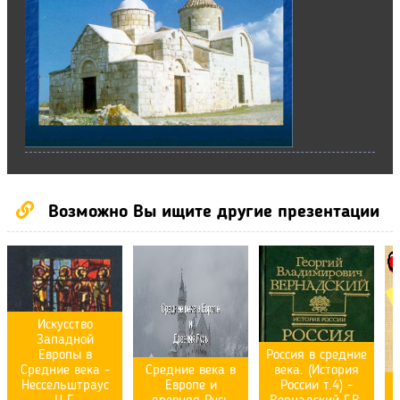
Возможно Вы ищите другие презентации
Искусство
Западной
Европы в
Россия в средние
Средние века -
Средние века в
века. (История
Нессельштраус
Европе и
России т.4) -