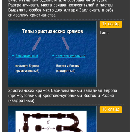
вместительным Удобным для совершения ритуала
Разграничивать места священнослужителей и паствы
Выделять особое место для алтаря Заключать в себе
символику христианства
15 слайд
Типы
христианских храмов Базиликальный западная Европа
(прямоугольный) Крестово-купольный Восток и Россия
(квадратный)
16 слайд