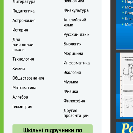
Экономика
Литература
Физкультура
Педагогика
Английский
Астрономия
язык
История
Русский язык
Для
Биология
начальной
школы
Медицина
Технология
Информатика
Химия
Экология
Обществознание
Музыка
Математика
Физика
Алгебра
Философия
Геометрия
Другие
презентации
Шкільні підручники по