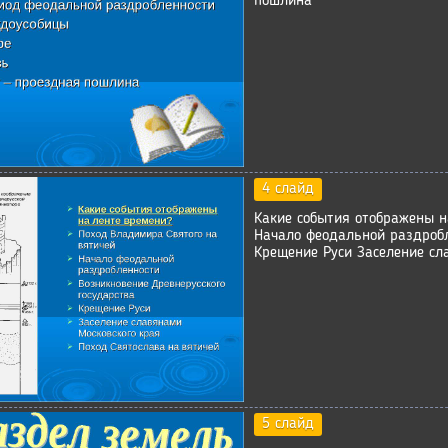
пошлина
4 слайд
Какие события отображены н
Начало феодальной раздробл
Крещение Руси Заселение сл
5 слайд