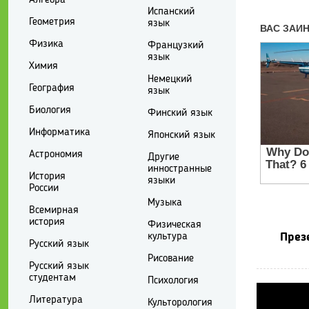
Испанский
Геометрия
язык
Физика
Французкий
язык
Химия
Немецкий
География
язык
Биология
Финский язык
Информатика
Японский язык
Астрономия
Другие
инностранные
История
языки
России
Музыка
Всемирная
история
Физическая
культура
През
Русский язык
Рисование
Русский язык
студентам
Психология
Литература
Культорология