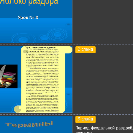
2 слайд
3 слайд
Период феодальной раздроб