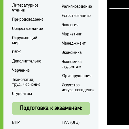
Литературное
Религиоведение
чтение
Естествознание
Природоведение
Экология
Обществознание
Маркетинг
Окружающий
мир
Менеджмент
ОБЖ
Экономика
Дополнительно
Экономика
студентам
Черчение
Юриспруденция
Технология,
труд, черчение
Искусство,
искусствоведение
Студентам
Подготовка к экзаменам:
ВПР
ГИА (ОГЭ)