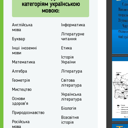
категоріям українською
мовою:
Англійська
Інформатика
мова
Літературне
Буквар
читання
Інші іноземні
Етика
мови
Історія
Математика
України
Алгебра
Література
Геометрія
Світова
література
Мистецтво
Українська
Основи
література
здоров'я
Біологія
Природознавство
Всесвітня
Російська
історія
мова