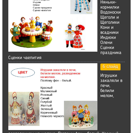
Няньки-
кормилки
Водоноски
Щеголи и
Щеголихи
Кони и
всадники
Индюки
Олени
Сценки
праздника
Сценки чаепития
6 слайд
Игрушки
закаляли в
печи,
белили
мелом,