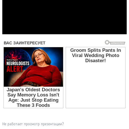
Прочитать другие публикации на CdnPdf
Не работает просмотр презентации?