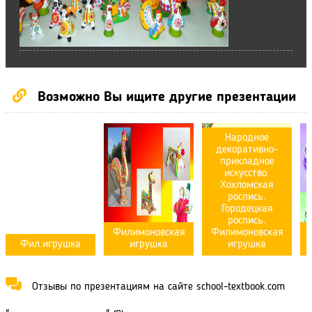
Возможно Вы ищите другие презентации
Народное
декоративно-
прикладное
искусство.
Хохломская
роспись.
Городецкая
роспись.
Филимоновская
Филимоновская
Фил.игрушка
игрушка
игрушка
Отзывы по презентациям на сайте school-textbook.com