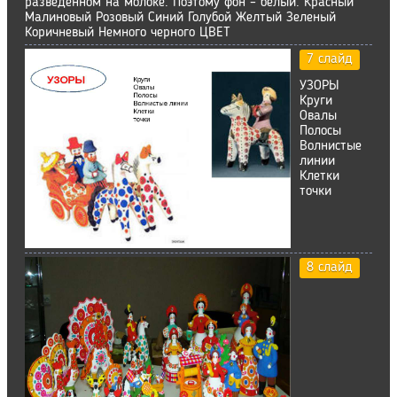
разведенном на молоке. Поэтому фон – белый. Красный
Малиновый Розовый Синий Голубой Желтый Зеленый
Коричневый Немного черного ЦВЕТ
7 слайд
УЗОРЫ
Круги
Овалы
Полосы
Волнистые
линии
Клетки
точки
8 слайд