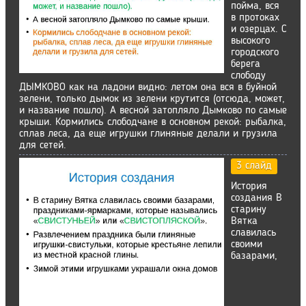
пойма, вся
в протоках
и озерцах. С
высокого
городского
берега
слободу
ДЫМКОВО как на ладони видно: летом она вся в буйной
зелени, только дымок из зелени крутится (отсюда, может,
и название пошло). А весной затопляло Дымково по самые
крыши. Кормились слободчане в основном рекой: рыбалка,
сплав леса, да еще игрушки глиняные делали и грузила
для сетей.
3 слайд
История
создания В
старину
Вятка
славилась
своими
базарами,