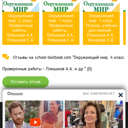
Окружающий
Окружающий
Окружающий
мир. 2 класс.
мир. 1 класс.
мир. 1 класс.
Проверочные
Проверочные
Тетрадь учебных
работы -
работы -
достижений -
Плешаков А.А.,
Плешаков А.А.,
Плешаков А.А.,
Плешаков С.А.
Плешаков С.А.
Назарова З.Д.
Отзывы на school-textbook.com "Окружающий мир. 4 класс.
Проверочные работы - Плешаков А.А. и др." (0)
Оставить отзыв
Политика конфиденциальности
Правообладателям
Рефераты Дипломы Курсовые работы