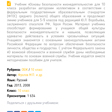
Учебник «Основы безопасности жизнедеятельности» для 10
класса разработан авторским коллективом в соответствии с
федеральным государственным образовательным стандартом
(ФГОС) среднего (полного) общего образования и продолжает
линию учебников для 5-9 классов под редакцией Ю.Л. Воробьёва,
заслуженного спасателя РФ, Героя России. Материал учебника
способствует формированию у учащихся общей культуры
безопасности жизнедеятельности и навыков, позволяющих
адекватно действовать в условиях чрезвычайных ситуаций.
Учащиеся знакомятся с основными законодательными актами
Российской Федерации по вопросам обеспечения безопасности
личности, общества и государства. С учётом Федерального закона
«О воинской обязанности и военной службе» даны необходимые
материалы по основам военной службы. Учебник издаётся вместе
методическим пособием для учителя.
Рубрика:
ОБЖ
/
10 класс
Автор:
Фролов М.П. и др.
Язык:
Русский
Год:
2013, 2008
Класс:
10 класс
Просмотров:
1 634
Поделиться с друзьями учебником: