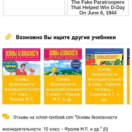
Возможно Вы ищите другие учебники
Основы
безопасности
Основы
Основы
жизнедеятельности.
ж
безопасности
безопасности
6 класс. Рабочая
9
жизнедеятельности.
жизнедеятельности.
тетрадь -
11 класс -
5 класс - Фролов
Смирнов А.Т. и
Фролов М.П.
М.П. и др.
др.
Отзывы на school-textbook.com "Основы безопасности
жизнедеятельности. 10 класс - Фролов М.П. и др." (0)