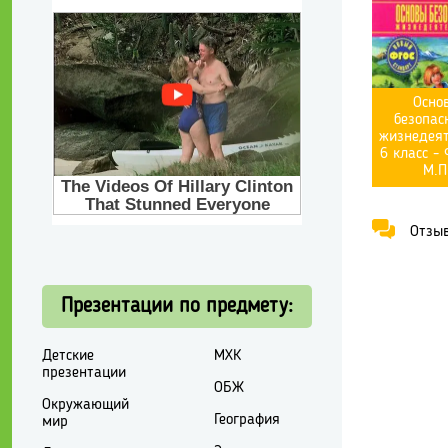
Осно
безопас
жизнедеят
6 класс -
М.П
Отзывы
Презентации по предмету:
Детские
МХК
презентации
ОБЖ
Окружающий
География
мир