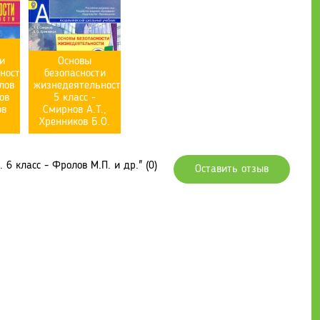
и
Основы
ности.
безопасности
лов
жизнедеятельности.
ов
5 класс -
ов
Смирнов А.Т.,
Хренников Б.О.
6 класс - Фролов М.П. и др." (0)
Оставить отзыв