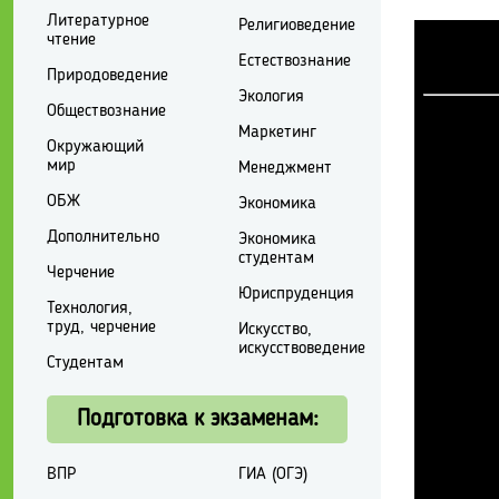
Литературное
Религиоведение
чтение
Естествознание
Природоведение
Экология
Обществознание
Маркетинг
Окружающий
мир
Менеджмент
ОБЖ
Экономика
Дополнительно
Экономика
студентам
Черчение
Юриспруденция
Технология,
труд, черчение
Искусство,
искусствоведение
Студентам
Подготовка к экзаменам:
ВПР
ГИА (ОГЭ)