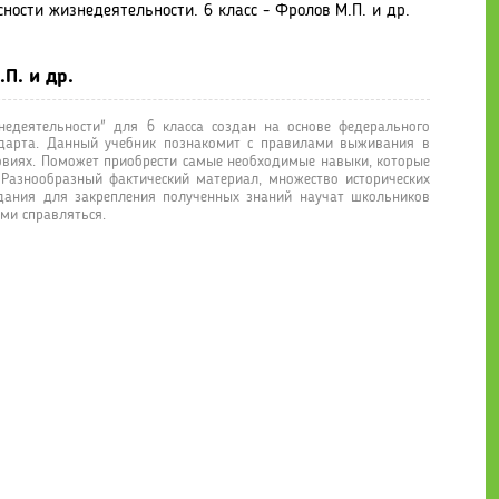
ности жизнедеятельности. 6 класс - Фролов М.П. и др.
П. и др.
едеятельности" для 6 класса создан на основе федерального
андарта. Данный учебник познакомит с правилами выживания в
овиях. Поможет приобрести самые необходимые навыки, которые
 Разнообразный фактический материал, множество исторических
дания для закрепления полученных знаний научат школьников
ими справляться.