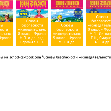
Основы
Основы
безопасност
вы
безопасности
Основы
жизнедеятель
ности
жизнедеятельности.
безопасности
9 класс - Фро
ельности.
8 класс - Фролов
жизнедеятельности.
М.П., Литвин
 Фролов
М.П. и др, ред.
5 класс - Фролов
Е.Н., Смирн
.
Воробьев Ю.Л.
М.П. и др.
А.Т. и др
 на school-textbook.com "Основы безопасности жизнедеятельности. 