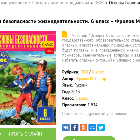
ные учебники / Презентации по предметам
»
ОБЖ
» Основы безопас
 безопасности жизнедеятельности. 6 класс - Фролов М.
Учебник "Основы безопасности жизн
государственного образовательного ст
6 КЛАСС
опасных и экстремальных природных усл
будут полезны и в повседневной жизни.
2013
примеров, занимательные вопросы и за
избегать опасных ситуаций и успешно с н
Рубрика:
ОБЖ
/
6 класс
Автор:
Фролов М.П. и др.
Язык:
Русский
Год:
2013
Класс:
6 класс
Просмотров:
1 934
Поделиться с друзьями учебником:
ЧИТАТЬ ОНЛАЙН