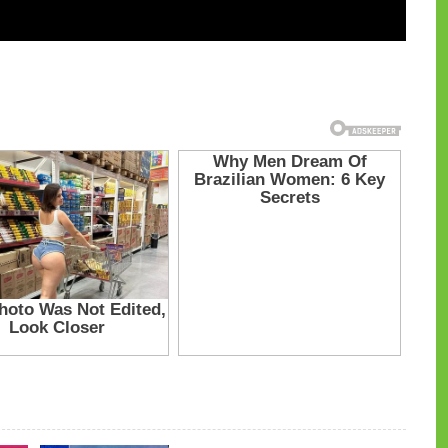
и на CdnPdf