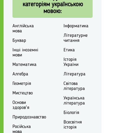
категоріям українською
мовою:
Англійська
Інформатика
мова
Літературне
Буквар
читання
Інші іноземні
Етика
мови
Історія
Математика
України
Алгебра
Література
Геометрія
Світова
література
Мистецтво
Українська
Основи
література
здоров'я
Біологія
Природознавство
Всесвітня
Російська
історія
мова