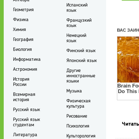
Испанский
Геометрия
язык
Физика
Французкий
язык
Химия
Немецкий
География
язык
Биология
Финский язык
Информатика
Японский язык
Астрономия
Другие
инностранные
История
языки
России
Музыка
Всемирная
история
Физическая
культура
Русский язык
Рисование
Русский язык
Читать
студентам
Психология
Литература
Культорология