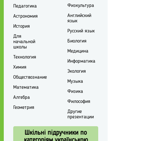
Физкультура
Педагогика
Английский
Астрономия
язык
История
Русский язык
Для
Биология
начальной
школы
Медицина
Технология
Информатика
Химия
Экология
Обществознание
Музыка
Математика
Физика
Алгебра
Философия
Геометрия
Другие
презентации
Шкільні підручники по
категоріям українською