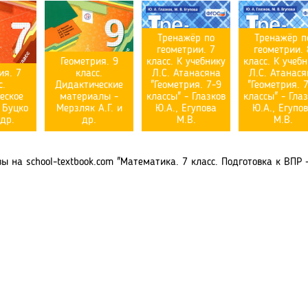
Тренажёр по
Тренажёр п
геометрии. 7
геометрии. 
Геометрия. 9
класс. К учебнику
класс. К учеб
ия. 7
класс.
Л.С. Атанасяна
Л.С. Атанася
с.
Дидактические
"Геометрия. 7-9
"Геометрия. 
еское
материалы -
классы" - Глазков
классы" - Гла
 Буцко
Мерзляк А.Г. и
Ю.А., Егупова
Ю.А., Егупо
 др.
др.
М.В.
М.В.
 на school-textbook.com "Математика. 7 класс. Подготовка к ВПР - 