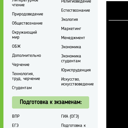
Литературное
Религиоведение
чтение
Естествознание
Природоведение
Экология
Обществознание
Маркетинг
Окружающий
мир
Менеджмент
ОБЖ
Экономика
Дополнительно
Экономика
студентам
Черчение
Юриспруденция
Технология,
труд, черчение
Искусство,
искусствоведение
Студентам
Подготовка к экзаменам:
ВПР
ГИА (ОГЭ)
ЕГЭ
Подготовка к