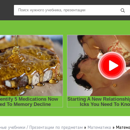
ные учебники / Презентации по предметам
»
Математика
» Математ