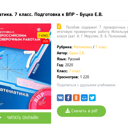
тика. 7 класс. Подготовка к ВПР - Буцко Е.В.
Пособие содержит 7 проверочных р
итоговую проверочную работу. Использует
7 КЛАСС
класс» (авт. А. Г. Мерзляк, В. Б. Полонский, 
2020
Рубрика:
Математика
/
7 класс
Автор:
Буцко Е.В.
Язык:
Русский
Год:
2020
Класс:
7 класс
Просмотров:
1 220
Поделиться с друзьями учебником:
Скачать в pdf
ЧИТАТЬ ОНЛАЙН