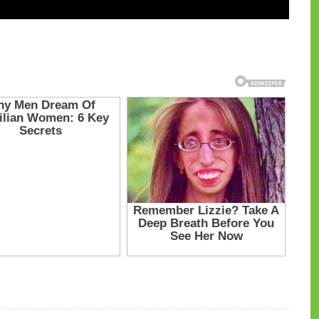
и на CdnPdf