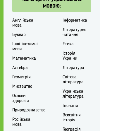
мовою:
Англійська
Інформатика
мова
Літературне
Буквар
читання
Інші іноземні
Етика
мови
Історія
Математика
України
Алгебра
Література
Геометрія
Світова
література
Мистецтво
Українська
Основи
література
здоров'я
Біологія
Природознавство
Всесвітня
Російська
історія
мова
Географія