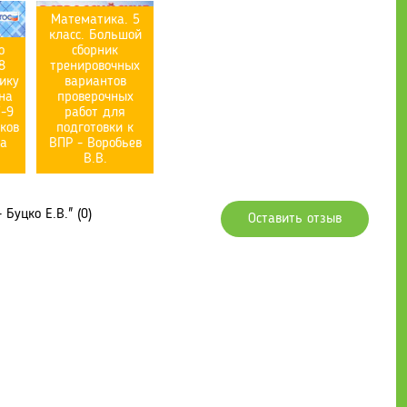
Математика. 5
класс. Большой
о
сборник
8
тренировочных
нику
вариантов
на
проверочных
7-9
работ для
зков
подготовки к
ва
ВПР - Воробьев
В.В.
Буцко Е.В." (0)
Оставить отзыв