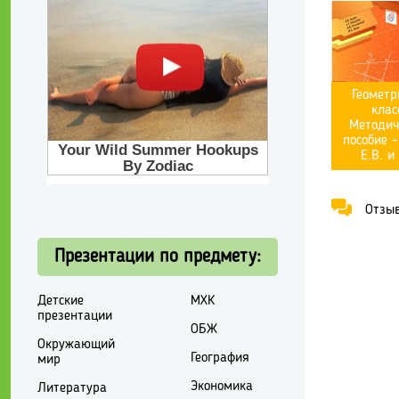
Геометр
клас
Методич
пособие -
Е.В. и
Отзывы
Презентации по предмету:
Детские
МХК
презентации
ОБЖ
Окружающий
География
мир
Экономика
Литература