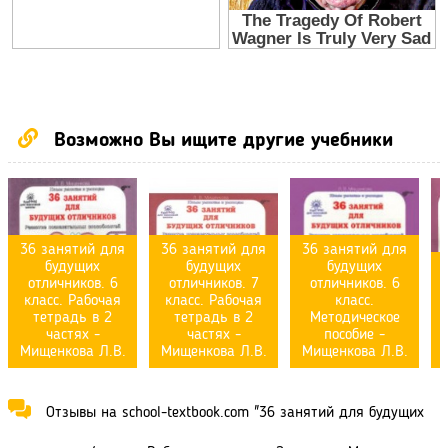
Возможно Вы ищите другие учебники
36 занятий для
36 занятий для
36 занятий для
будущих
будущих
будущих
отличников. 6
отличников. 7
отличников. 6
класс. Рабочая
класс. Рабочая
класс.
тетрадь в 2
тетрадь в 2
Методическое
частях -
частях -
пособие -
Мищенкова Л.В.
Мищенкова Л.В.
Мищенкова Л.В.
Отзывы на school-textbook.com "36 занятий для будущих