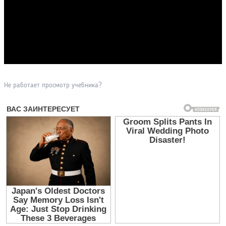
Прочитать другие публикации на CdnPdf
Не работает просмотр учебника?