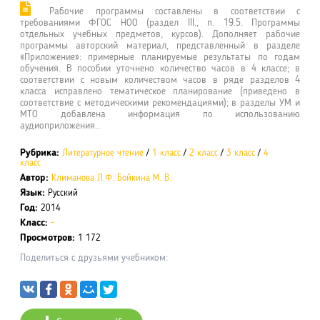
Рабочие программы составлены в соответствии с
требованиями ФГОС НОО (раздел III., п. 19.5. Программы
отдельных учебных предметов, курсов). Дополняет рабочие
программы авторский материал, представленный в разделе
«Приложение»: примерные планируемые результаты по годам
обучения. В пособии уточнено количество часов в 4 классе; в
соответствии с новым количеством часов в ряде разделов 4
класса исправлено тематическое планирование (приведено в
соответствие с методическими рекомендациями); в разделы УМ и
МТО добавлена информация по использованию
аудиоприложения..
Рубрика:
Литературное чтение
/
1 класс
/
2 класс
/
3 класс
/
4
класс
Автор:
Климанова Л.Ф.
Бойкина М. В.
Язык:
Русский
Год:
2014
Класс:
-
Просмотров:
1 172
Поделиться с друзьями учебником: