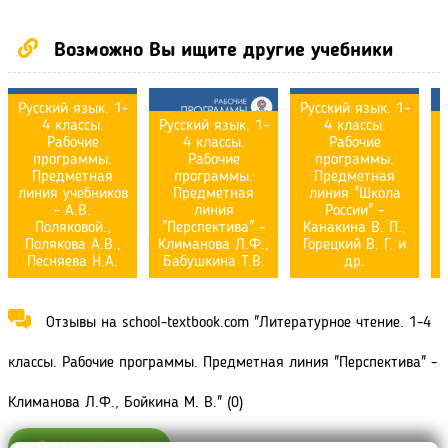
Возможно Вы ищите другие учебники
Русский язык. 1-
Русский язык. 1-
4 классы.
Русский язык. 1-
4 классы.
Рабочие
4 классы.
Рабочие
программы.
Рабочие
программы.
Предметная
программы.
Предметная
линия учебников
Предметная
линия "Школа
- А.В.
линия
России" -
Поляковой.,
"Перспектива" -
Канакина В. П.,
Полякова А.В.,
Климанова Л.Ф.,
Горецкий В. Г. и
К
Песняева Н.А.
Бабушкина Т.В.
др.
Отзывы на school-textbook.com "Литературное чтение. 1-4
классы. Рабочие программы. Предметная линия "Перспектива" -
Климанова Л.Ф., Бойкина М. В." (0)
Оставить отзыв