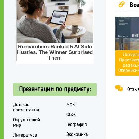
Воз
Литерат
Практику
редакци
Обернихин
Презентации по предмету:
Отзывы
Детские
МХК
презентации
ОБЖ
Окружающий
География
мир
Экономика
Литература