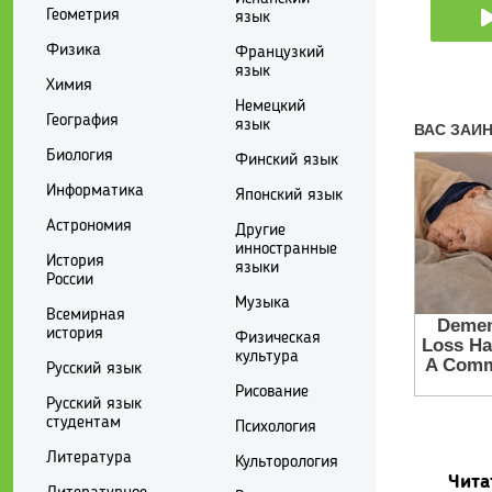
Геометрия
язык
Физика
Французкий
язык
Химия
Немецкий
География
язык
Биология
Финский язык
Информатика
Японский язык
Астрономия
Другие
инностранные
История
языки
России
Музыка
Всемирная
история
Физическая
культура
Русский язык
Рисование
Русский язык
студентам
Психология
Литература
Культорология
Чита