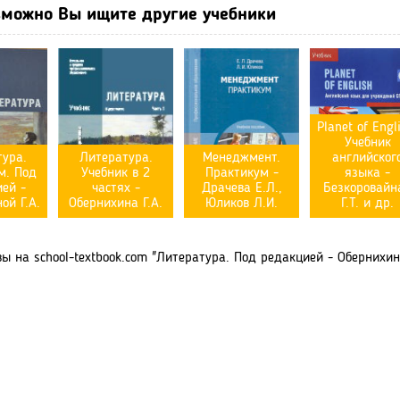
можно Вы ищите другие учебники
Planet of Engl
Учебник
ура.
Литература.
Менеджмент.
английског
м. Под
Учебник в 2
Практикум -
языка -
ей -
частях -
Драчева Е.Л.,
Безкоровайн
ой Г.А.
Обернихина Г.А.
Юликов Л.И.
Г.Т. и др.
 на school-textbook.com "Литература. Под редакцией - Обернихиной