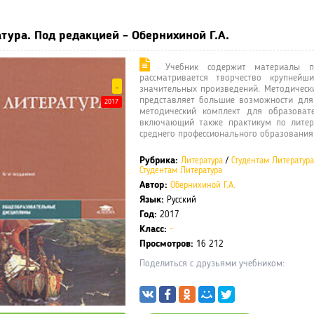
тура. Под редакцией - Обернихиной Г.А.
Учебник содержит материалы по
рассматривается творчество крупнейш
-
значительных произведений. Методическ
представляет большие возможности для 
2017
методический комплект для образовате
включающий также практикум по литера
среднего профессионального образования
Рубрика:
Литература
/
Студентам Литература
Студентам Литература
Автор:
Обернихиной Г.А.
Язык:
Русский
Год:
2017
Класс:
-
Просмотров:
16 212
Поделиться с друзьями учебником: