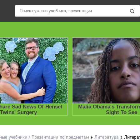
ные учебники / Презентации по предметам
»
Литература
» Литерат