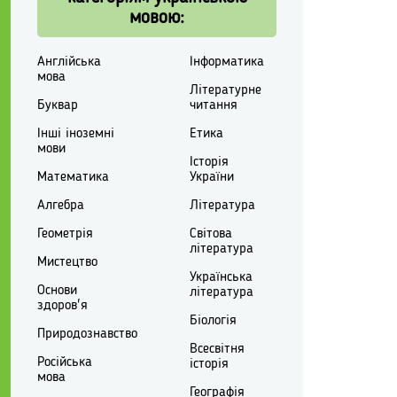
мовою:
Англійська
Інформатика
мова
Літературне
Буквар
читання
Інші іноземні
Етика
мови
Історія
Математика
України
Алгебра
Література
Геометрія
Світова
література
Мистецтво
Українська
Основи
література
здоров'я
Біологія
Природознавство
Всесвітня
Російська
історія
мова
Географія