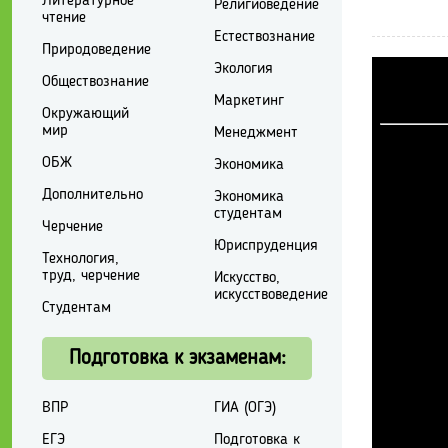
Литературное
Религиоведение
чтение
Естествознание
Природоведение
Экология
Обществознание
Маркетинг
Окружающий
мир
Менеджмент
ОБЖ
Экономика
Дополнительно
Экономика
студентам
Черчение
Юриспруденция
Технология,
труд, черчение
Искусство,
искусствоведение
Студентам
Подготовка к экзаменам:
ВПР
ГИА (ОГЭ)
ЕГЭ
Подготовка к