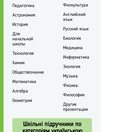
Физкультура
Педагогика
Английский
Астрономия
язык
История
Русский язык
Для
Биология
начальной
школы
Медицина
Технология
Информатика
Химия
Экология
Обществознание
Музыка
Математика
Физика
Алгебра
Философия
Геометрия
Другие
презентации
Шкільні підручники по
категоріям українською