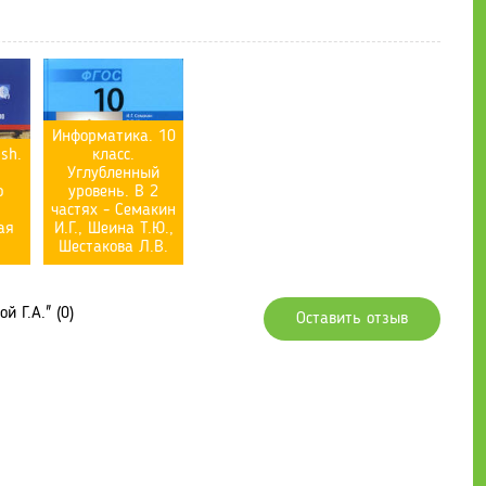
Информатика. 10
ish.
класс.
Углубленный
о
уровень. В 2
частях - Семакин
ая
И.Г., Шеина Т.Ю.,
Шестакова Л.В.
 Г.А." (0)
Оставить отзыв