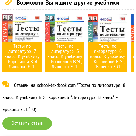
Возможно Вы ищите другие учебники
Тесты по
Тесты по
Тесты по
литературе. 7
литературе. 5
литературе. 6
класс. К учебнику
класс. К учебнику
класс. К учебнику
к
- Коровиной В.Я.,
- Коровиной В.Я.,
- Коровиной В.Я.,
-
Ляшенко Е.Л.
Ляшенко Е.Л.
Ляшенко Е.Л.
Отзывы на school-textbook.com "Тесты по литературе. 8
класс. К учебнику В.Я. Коровиной "Литература. 8 класс" -
Ерохина Е.Л." (0)
Оставить отзыв