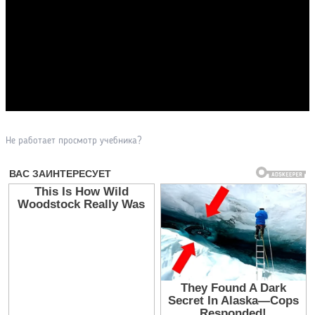
Прочитать другие публикации на CdnPdf
Не работает просмотр учебника?