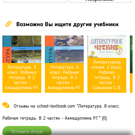
Возможно Вы ищите другие учебники
Литературное
Литература. 5
Литература. 6
чтение. 2 класс.
класс. Рабочая
класс. Рабочая
Рабочая
тетрадь. В 2
тетрадь. В 2
тетрадь. В 2
частях -
частях -
частях -
Р
Ахмадуллина Р.Г.
Ахмадуллина Р.Г.
Самыкина С.В.
Отзывы на school-textbook.com "Литература. 8 класс.
Рабочая тетрадь. В 2 частях - Ахмадуллина Р.Г." (0)
Оставить отзыв