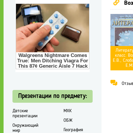
Воз
Литерату
класс. В
Е.В., Сло
Е.М
Отзывы
Презентации по предмету:
Детские
МХК
презентации
ОБЖ
Окружающий
География
мир