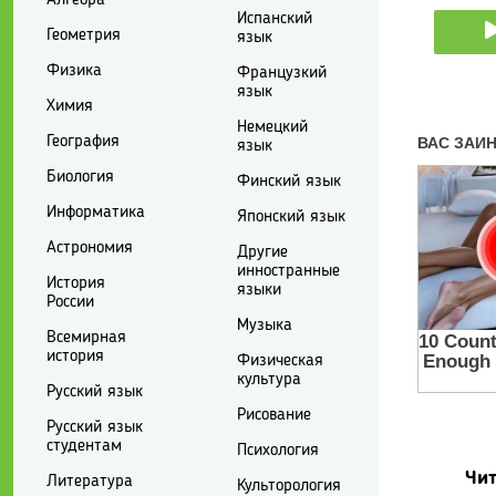
Испанский
Геометрия
язык
Физика
Французкий
язык
Химия
Немецкий
География
язык
Биология
Финский язык
Информатика
Японский язык
Астрономия
Другие
инностранные
История
языки
России
Музыка
Всемирная
история
Физическая
культура
Русский язык
Рисование
Русский язык
студентам
Психология
Чит
Литература
Культорология