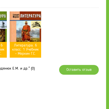
 6
Литература. 6
ник
класс. 1 Учебник
.
- Меркин Г.С.
дянюк Е.М. и др." (0)
Оставить отзыв