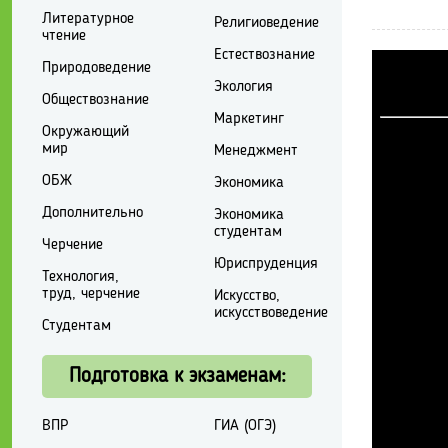
Литературное
Религиоведение
чтение
Естествознание
Природоведение
Экология
Обществознание
Маркетинг
Окружающий
мир
Менеджмент
ОБЖ
Экономика
Дополнительно
Экономика
студентам
Черчение
Юриспруденция
Технология,
труд, черчение
Искусство,
искусствоведение
Студентам
Подготовка к экзаменам:
ВПР
ГИА (ОГЭ)