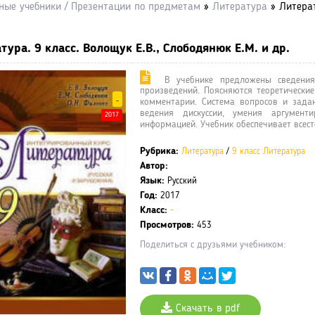
ные учебники / Презентации по предметам
»
Литература
» Литерат
тура. 9 класс. Волощук Е.В., Слободянюк Е.М. и др.
В учебнике предложены сведения 
произведений. Поясняются теоретические
-
комментарии. Система вопросов и зада
ведения дискуссии, умения аргумент
2017
информацией. Учебник обеспечивает всест
Рубрика:
Литература
/
9 класс Литература
Автор:
Язык:
Русский
Год:
2017
Класс:
-
Просмотров:
453
Поделиться с друзьями учебником:
Скачать в pdf