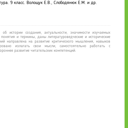
ура. 9 класс. Волощук Е.В., Слободянюк Е.М. и др.
об истории создания, актуальности, значимости изучаемых
 понятия и термины, даны литературоведческие и исторические
ний направлена на развитие критического мышления, навыков
ировано излагать свои мысли, самостоятельно работать с
ороннее развитие читательских компетенций.