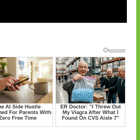
и на CdnPdf