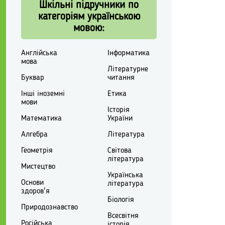
Шкільні підручники по
категоріям українською
мовою:
Англійська
Інформатика
мова
Літературне
Буквар
читання
Інші іноземні
Етика
мови
Історія
Математика
України
Алгебра
Література
Геометрія
Світова
література
Мистецтво
Українська
Основи
література
здоров'я
Біологія
Природознавство
Всесвітня
Російська
історія