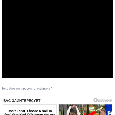
Прочитать другие публикации на CdnPdf
Не работает просмотр учебника?