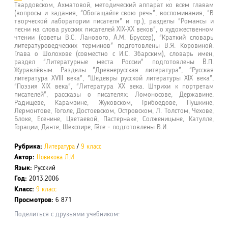
Твардовском, Ахматовой, методический аппарат ко всем главам
(вопросы и задания, "Обогащайте свою речь", воспоминания, "В
творческой лаборатории писателя" и пр.), разделы "Романсы и
песни на слова русских писателей XIX-XX веков", о художественном
чтении (советы В.С. Ланового, A.М. Бруссер), "Краткий словарь
литературоведческих терминов" подготовлены В.Я. Коровиной.
Глава о Шолохове (совместно с И.С. Збарским), словарь имен,
раздел "Литературные места России" подготовлены B.П.
Журавлёвым. Разделы "Древнерусская литература", "Русская
литература XVIII века", "Шедевры русской литературы XIX века",
"Поэзия XIX века", "Литература XX века. Штрихи к портретам
писателей", рассказы о писателях: Ломоносове, Державине,
Радищеве, Карамзине, Жуковском, Грибоедове, Пушкине,
Лермонтове, Гоголе, Достоевском, Островском, Л. Толстом, Чехове,
Блоке, Есенине, Цветаевой, Пастернаке, Солженицыне, Катулле,
Горации, Данте, Шекспире, Гёте - подготовлены В.И.
Рубрика:
Литература
/
9 класс
Автор:
Новикова Л.И .
Язык:
Русский
Год:
2013,2006
Класс:
9 класс
Просмотров:
6 871
Поделиться с друзьями учебником: