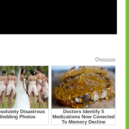
и на CdnPdf