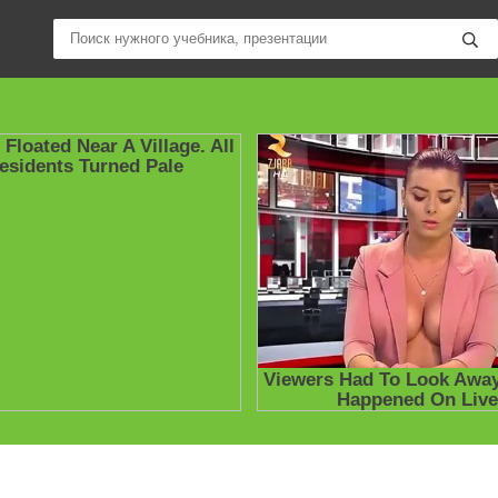
ные учебники / Презентации по предметам
»
Литература
» Древнер