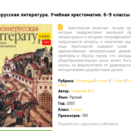
русская литература. Учебная хрестоматия. 6-9 классы 
Хрестоматия включает лучшие прои
которых предусмотрено школьной пр
6 КЛАСС
литературного и историко-географическог
предлагаются вопросы и творческие зад
2003
язык. Хрестоматия содержит также 
художественную интерпретацию древн
проблемы и образы героев, что заклады
общеобразовательных школ, может быт
классы, на факультативах по древнерусс
методическими разработками уроков.
Рубрика:
Литература
/
6 класс
/
7 класс
/
8 
класс
Автор:
Пименова В.Н.
Язык:
Русский
Год:
2003
Класс:
6 класс
Просмотров:
783
Поделиться с друзьями учебником: