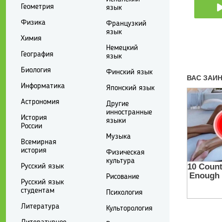
Геометрия
язык
Физика
Французкий
язык
Химия
Немецкий
География
язык
Биология
Финский язык
Информатика
Японский язык
Астрономия
Другие
инностранные
История
языки
России
Музыка
Всемирная
история
Физическая
культура
Русский язык
Рисование
Русский язык
студентам
Психология
Литература
Культорология