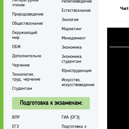
Литературное
Религиоведение
чтение
Чит
Естествознание
Природоведение
Экология
Обществознание
Маркетинг
Окружающий
мир
Менеджмент
ОБЖ
Экономика
Дополнительно
Экономика
студентам
Черчение
Юриспруденция
Технология,
труд, черчение
Искусство,
искусствоведение
Студентам
Подготовка к экзаменам:
ВПР
ГИА (ОГЭ)
ЕГЭ
Подготовка к