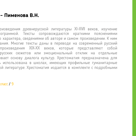
- Пименова В.Н.
зведения древнерусской литературы XI-XVII веков, изучение
ограммой. Тексты сопровождаются краткими пояснениями
о характера, сведениями об авторе и самом произведении. К ним
ания. Многие тексты даны в переводе на современный русский
произведения XIX-XX веков, которые представляют собой
ерусских сюжетов или эмоциональный отклик на отдельные
вает основу диалога культур. Хрестоматия предназначена для
ь использована в школах, имеющих профильные гуманитарные
кой литературе. Хрестоматия издается в комплекте с подробными
класс
/
9