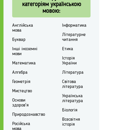
категоріям українською
мовою:
Англійська
Інформатика
мова
Літературне
Буквар
читання
Інші іноземні
Етика
мови
Історія
Математика
України
Алгебра
Література
Геометрія
Світова
література
Мистецтво
Українська
Основи
література
здоров'я
Біологія
Природознавство
Всесвітня
Російська
історія
мова