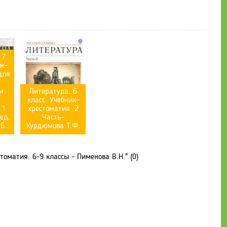
 7
ик-
для
м
Литература. 6
класс. Учебник-
 1
хрестоматия .2
ед.
Часть-
Б.
Курдюмова Т.Ф.
оматия. 6-9 классы - Пименова В.Н." (0)