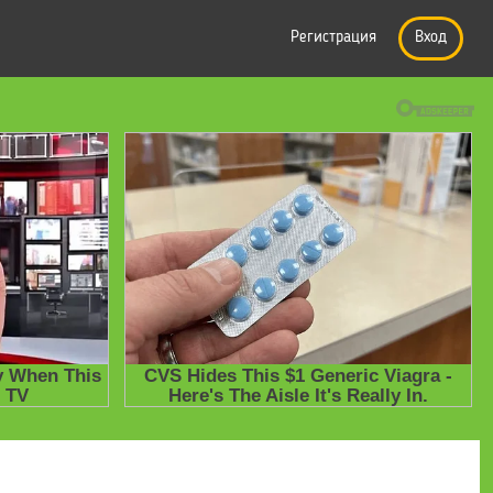
Регистрация
Вход
усская литература. Учебная хрестоматия. 6-9 классы - Пименова В