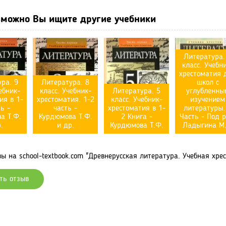
можно Вы ищите другие учебники
Литература.
класс. Учебн
хрестоматия 
ра. 9
Литература. 8
школ с
ебник-
класс. Учебник-
Литература. 5
углубленны
ия в 1-
хрестоматия. 1-2
класс. Учебник-
изучением
ь -
часть -
хрестоматия в 1-
литературы.
а Т.Ф.
Курдюмова Т.Ф.
2 Книга -
Часть - Под р
.
и др.
Курдюмова Т.Ф.
Ладыгина М.
 на school-textbook.com "Древнерусская литература. Учебная хрест
ть отзыв