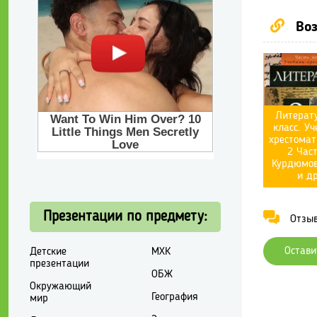
Воз
Литерату
класс. Уч
хрестомат
2 Част
Курдюмов
и др
Презентации по предмету:
Отзывы
Остави
Детские
МХК
презентации
ОБЖ
Окружающий
География
мир