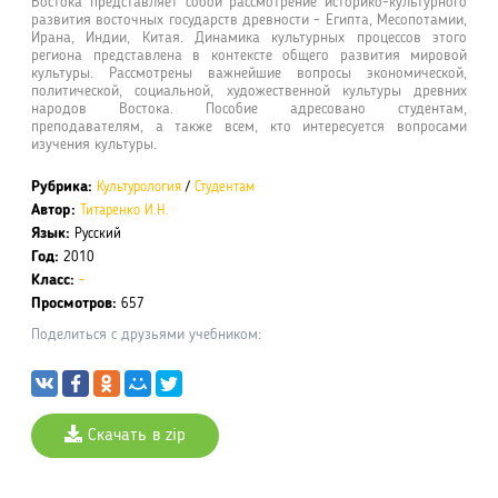
Востока представляет собой рассмотрение историко-культурного
развития восточных государств древности - Египта, Месопотамии,
Ирана, Индии, Китая. Динамика культурных процессов этого
региона представлена в контексте общего развития мировой
культуры. Рассмотрены важнейшие вопросы экономической,
политической, социальной, художественной культуры древних
народов Востока. Пособие адресовано студентам,
преподавателям, а также всем, кто интересуется вопросами
изучения культуры.
Рубрика:
Культурология
/
Студентам
Автор:
Титаренко И.Н.
Язык:
Русский
Год:
2010
Класс:
-
Просмотров:
657
Поделиться с друзьями учебником:
Скачать в zip