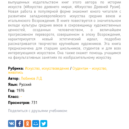
выпущенных издательством книг этого автора по истории
искусств («Искусство древнего мира», «Искусство Древней Руси»).
Новая работа в популярной форме знакомит юного читателя с
развитием западноевропейского искусства средних веков и
итальянского Возрождения. В книге повествуется о значительном
вкладе культуры средних веков в сокровищницу художественных
ценностей, созданных человечеством, о величайшем
прогрессивном перевороте, совершенном в эпоху Возрождения,
характеризуется новый эстетический идеал, подробно
рассматривается творчество крупнейших художников. Эта книга
предназначена для старших школьников, студентов и для всех
интересующихся искусством. Она также окажет помощь учащимся
на факультативных занятиях по изобразительному искусству.
Рубрика:
Искусство, искусствоведение
/
Студентам - искусство,
живопись
Автор:
Любимов Л.Д.
Язык:
Русский
Год:
1976
Класс:
-
Просмотров:
731
Поделиться с друзьями учебником: