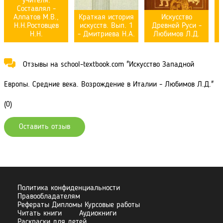
учителя.
Составлял -
Алпатов М.В.,
Краткая история
Искусство
Н.Н.Ростовцев
искусств. Вып. 1
Древней Руси -
П
Н.Н.
- Дмитриева Н.А.
Любимов Л.Д.
Отзывы на school-textbook.com "Искусство Западной
Европы. Средние века. Возрождение в Италии - Любимов Л.Д."
(0)
Оставить отзыв
Политика конфиденциальности
Правообладателям
Рефераты Дипломы Курсовые работы
Читать книги
Аудиокниги
Раскраски для детей