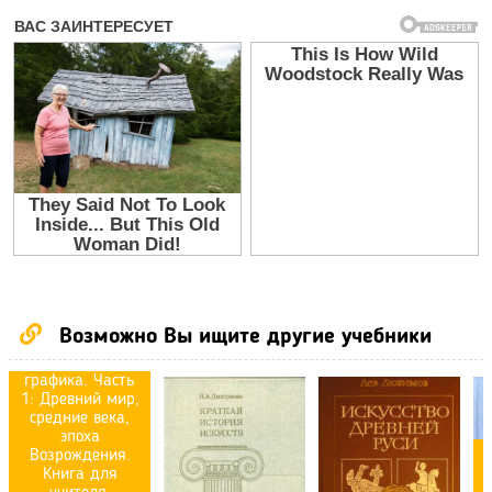
Искусство:
Живопись,
Возможно Вы ищите другие учебники
скульптура,
архитектура,
графика. Часть
1: Древний мир,
средние века,
эпоха
Возрождения.
Книга для