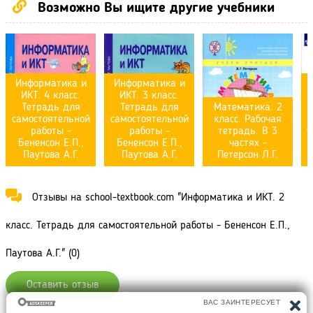
Возможно Вы ищите другие учебники
Информатика и
Информатика и
И
ИКТ. 4 класс.
ИКТ. 3 класс.
Тетрадь для
Тетрадь для
Математика. 2
самостоятельной
самостоятельной
класс. Рабочая
работы -
работы -
тетрадь. В 3
ч
Бененсон Е.П.,
Бененсон Е.П.,
частях -
Паутова А.Г.
Паутова А.Г.
Петерсон Л.Г.
Отзывы на school-textbook.com "Информатика и ИКТ. 2
класс. Тетрадь для самостоятельной работы - Бененсон Е.П.,
Паутова А.Г." (0)
Оставить отзыв