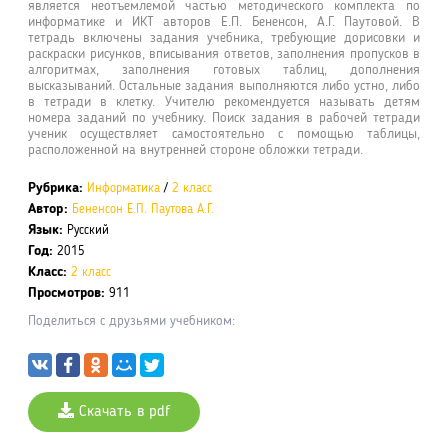
является неотъемлемой частью методического комплекта по
информатике и ИКТ авторов Е.П. Бененсон, А.Г. Паутовой. В
тетрадь включены задания учебника, требующие дорисовки и
раскраски рисунков, вписывания ответов, заполнения пропусков в
алгоритмах, заполнения готовых таблиц, дополнения
высказываний. Остальные задания выполняются либо устно, либо
в тетради в клетку. Учителю рекомендуется называть детям
номера заданий по учебнику. Поиск задания в рабочей тетради
ученик осуществляет самостоятельно с помощью таблицы,
расположенной на внутренней стороне обложки тетради.
Рубрика:
Информатика
/
2 класс
Автор:
Бененсон Е.П.
Паутова А.Г.
Язык:
Русский
Год:
2015
Класс:
2 класс
Просмотров:
911
Поделиться с друзьями учебником:
Скачать в pdf