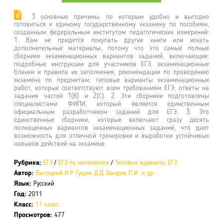
3 основные причины, по которым удобно и выгодно
готовиться к единому государственному экзамену по пособиям,
созданным федеральным институтом педагогических измерений:
1. Вам не придется покупать другие книги или искать
дополнительные материалы, потому что это самые полные
сборники экзаменационных вариантов заданий, включающие:
подробные инструкции для участников ЕГЭ, экзаменационные
бланки и правила их заполнения, рекомендации по проведению
экзамена по предметам; типовые варианты экзаменационных
работ, которые соответствуют всем требованиям ЕГЭ; ответы на
задания частей 1(В) и 2(С). 2. Эти сборники подготовлены
специалистами ФИПИ, который является единственным
официальным разработчиком заданий для ЕГЭ. 3. Это
единственные сборники, которые включают сразу десять
полноценных вариантов экзаменационных заданий, что дает
возможность для отличной тренировки и выработки устойчивых
навыков действий на экзамене.
Рубрика:
ЕГЭ
/
ЕГЭ по математике
/
Типовые варианты ЕГЭ
Автор:
Высоцкий И.Р
Гущин Д.Д
Захаров П.И. и др.
Язык:
Русский
Год:
2011
Класс:
11 класс
Просмотров:
477