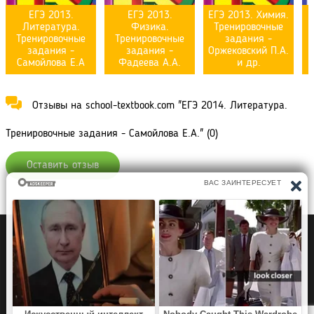
ЕГЭ 2013.
ЕГЭ 2013.
ЕГЭ 2013. Химия.
Литература.
Физика.
Тренировочные
Тренировочные
Тренировочные
задания -
задания -
задания -
Оржековский П.А.
Самойлова Е.А
Фадеева А.А.
и др.
Отзывы на school-textbook.com "ЕГЭ 2014. Литература.
Тренировочные задания - Самойлова Е.А." (0)
Оставить отзыв
Политика конфиденциальности
Правообладателям
Рефераты Дипломы Курсовые работы
Читать книги
Аудиокниги
Раскраски для детей
Загадки, Игры Головоломки