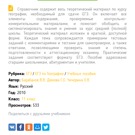
Справочник содержит весь теоретический материал по курсу
географии, необходимый для сдачи ЕГЭ. Он включает все
элементы содержания, проверяемые контрольно-
измерительными материалами, и помогает обобщить и
систематизировать знания и умения за курс средней (полной)
школы. Теоретический материал изложен в краткой, доступной
форме. Каждая тема сопровождается примерами тестовых
заданий с комментариями и тестами для самопроверки, а также
ответами, позволяющими проверить знания и степень
подготовленности к аттестационному экзамену. Практические
задания соответствуют формату ЕГЭ. Пособие адресовано
старшим школьникам, абитуриентам и учителям.
Рубрика:
ЕГЭ
/
ЕГЭ по Географии
/
Учебные пособия
Автор:
Барабанов В.В.
Дюкова С.Е.
Чичерина О.В.
Язык:
Русский
Год:
2010
Класс:
11 класс
Просмотров:
533
Поделиться с друзьями учебником: