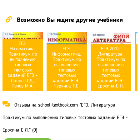
Возможно Вы ищите другие учебники
ЕГЭ.
Математика.
ЕГЭ.
ЕГЭ 2012.
Практикум по
Информатика.
Литература.
выполнению
Практикум по
Практикум по
типовых
выполнению
выполнению
тестовых
типовых
типовых
заданий ЕГЭ -
тестовых
тестовых
Лаппо Л.Д.,
заданий ЕГЭ -
заданий ЕГЭ -
Попов М.А.
Чуркина Т.Е.
Ерохина Е.Л.
Отзывы на school-textbook.com "ЕГЭ. Литература.
Практикум по выполнению типовых тестовых заданий ЕГЭ -
Ерохина Е.Л." (0)