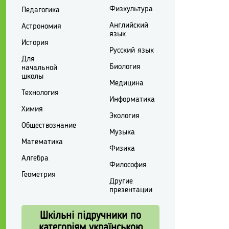
Физкультура
Педагогика
Английский
Астрономия
язык
История
Русский язык
Для
Биология
начальной
школы
Медицина
Технология
Информатика
Химия
Экология
Обществознание
Музыка
Математика
Физика
Алгебра
Философия
Геометрия
Другие
презентации
Шкільні підручники по
категоріям українською