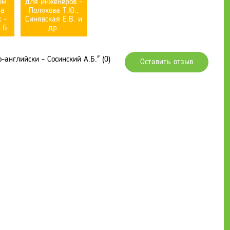
ым
для инженеров -
на
Полякова Т.Ю.,
 -
Синявская Е.В. и
.Б.
др.
английски - Сосинский А.Б." (0)
Оставить отзыв