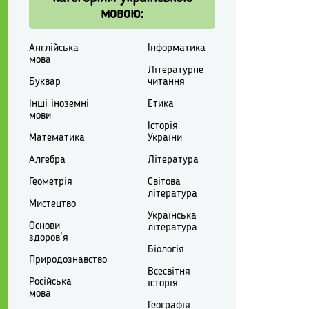
мовою:
Англійська
Інформатика
мова
Літературне
Буквар
читання
Інші іноземні
Етика
мови
Історія
Математика
України
Алгебра
Література
Геометрія
Світова
література
Мистецтво
Українська
Основи
література
здоров'я
Біологія
Природознавство
Всесвітня
Російська
історія
мова
Географія