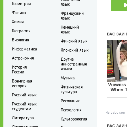
Геометрия
язык
Физика
Французкий
язык
Химия
Немецкий
География
язык
Биология
Финский язык
Информатика
Японский язык
Астрономия
Другие
инностранные
История
языки
России
Музыка
Всемирная
история
Физическая
культура
Русский язык
Рисование
Русский язык
студентам
Психология
Не работает
Литература
Культорология