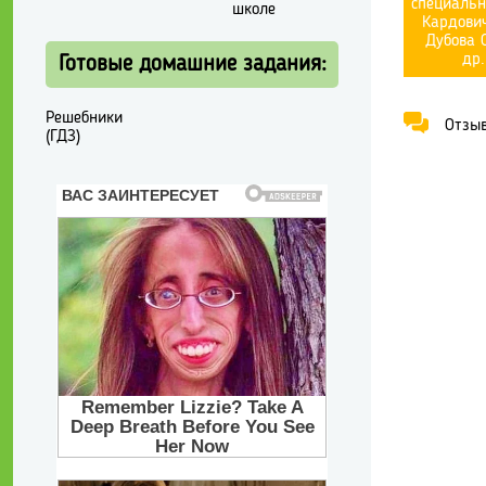
специальн
школе
Кардович
Дубова О
др.
Готовые домашние задания:
Решебники
Отзывы
(ГДЗ)