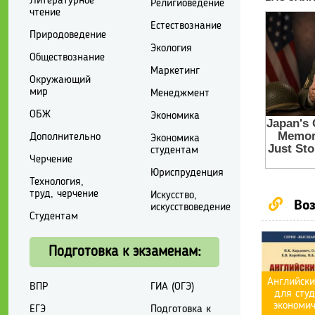
Литературное
Религиоведение
чтение
Естествознание
Природоведение
Экология
Обществознание
Маркетинг
Окружающий
мир
Менеджмент
ОБЖ
Экономика
Дополнительно
Экономика
студентам
Черчение
Юриспруденция
Технология,
труд, черчение
Искусство,
Воз
искусствоведение
Студентам
Подготовка к экзаменам:
Английски
ВПР
ГИА (ОГЭ)
для студ
экономич
ЕГЭ
Подготовка к