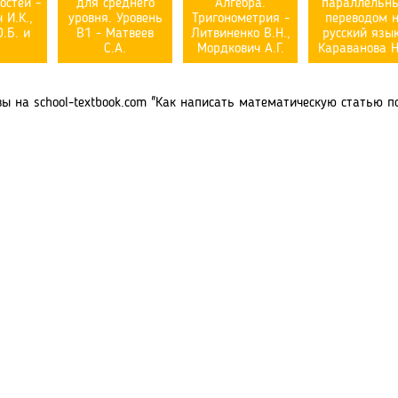
остей -
для среднего
Алгебра.
параллельн
 И.К.,
уровня. Уровень
Тригонометрия -
переводом 
.Б. и
В1 - Матвеев
Литвиненко В.Н.,
русский язык
С.А.
Мордкович А.Г.
Караванова Н
 на school-textbook.com "Как написать математическую статью по-