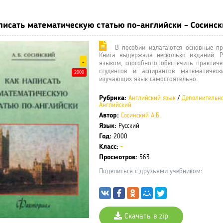
писать математическую статью по-английски - Сосинск
В пособии излагаются основные при
Книга выдержала несколько изданий. Р
-
языком, способного обеспечить практиче
студентов и аспирантов математически
2000
изучающих язык самостоятельно.
Рубрика:
Английский язык
/
Дополнительн
Английский
Автор:
Сосинский А.Б.
Язык:
Русский
Год:
2000
Класс:
-
Просмотров:
563
Поделиться с друзьями учебником:
Скачать в zip