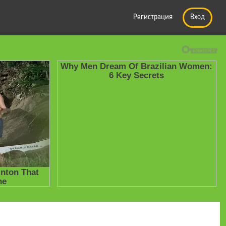
Регистрация
Вход
к написать математическую статью по-английски - Сосинский А.Б.