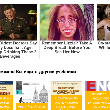
можно Вы ищите другие учебники
Элементарн
й язык
Практикум по
аудиокурс
ентов
элементарной
английского 
еских
Английский язык
математике.
русских с