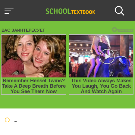
SCHOOL
TEXTBOOK
Школьные учебники / Презентации по предметам
»
Алгебра