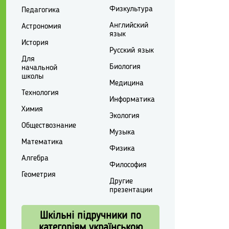
Физкультура
Педагогика
Английский
Астрономия
язык
История
Русский язык
Для
Биология
начальной
школы
Медицина
Технология
Информатика
Химия
Экология
Обществознание
Музыка
Математика
Физика
Алгебра
Философия
Геометрия
Другие
презентации
Шкільні підручники по
категоріям українською