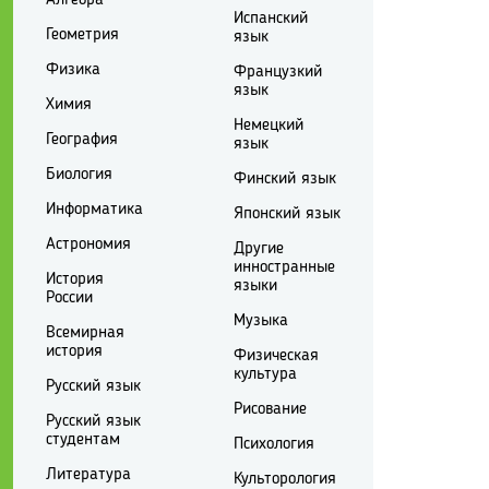
Испанский
Геометрия
язык
Физика
Французкий
язык
Химия
Немецкий
География
язык
Биология
Финский язык
Информатика
Японский язык
Астрономия
Другие
инностранные
История
языки
России
Музыка
Всемирная
история
Физическая
культура
Русский язык
Рисование
Русский язык
студентам
Психология
Литература
Культорология