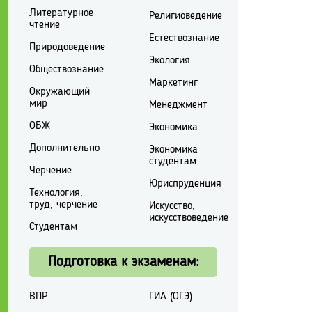
Литературное
Религиоведение
чтение
Естествознание
Природоведение
Экология
Обществознание
Маркетинг
Окружающий
мир
Менеджмент
ОБЖ
Экономика
Дополнительно
Экономика
студентам
Черчение
Юриспруденция
Технология,
труд, черчение
Искусство,
искусствоведение
Студентам
Подготовка к экзаменам:
ВПР
ГИА (ОГЭ)