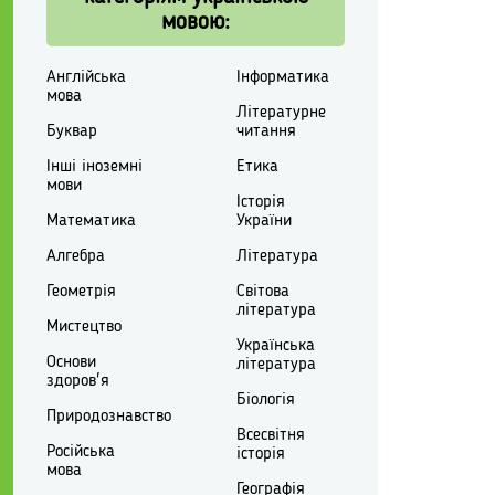
мовою:
Англійська
Інформатика
мова
Літературне
Буквар
читання
Інші іноземні
Етика
мови
Історія
Математика
України
Алгебра
Література
Геометрія
Світова
література
Мистецтво
Українська
Основи
література
здоров'я
Біологія
Природознавство
Всесвітня
Російська
історія
мова
Географія