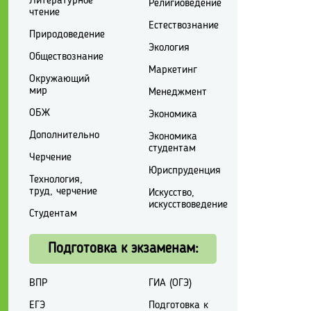
Литературное
Религиоведение
чтение
Естествознание
Природоведение
Экология
Обществознание
Маркетинг
Окружающий
мир
Менеджмент
ОБЖ
Экономика
Дополнительно
Экономика
студентам
Черчение
Юриспруденция
Технология,
труд, черчение
Искусство,
искусствоведение
Студентам
Подготовка к экзаменам:
ВПР
ГИА (ОГЭ)
ЕГЭ
Подготовка к