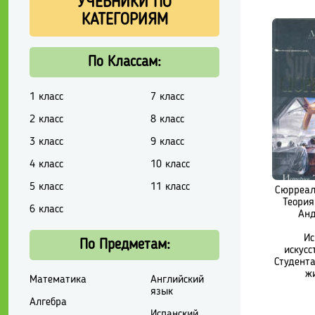
УЧЕБНИКИ ПО
КАТЕГОРИЯМ
По Классам:
1 класс
7 класс
2 класс
8 класс
3 класс
9 класс
4 класс
10 класс
5 класс
11 класс
Сюрреал
Теория
6 класс
Анд
Ис
По Предметам:
искусс
Студента
ж
Математика
Английский
язык
Алгебра
Испанский