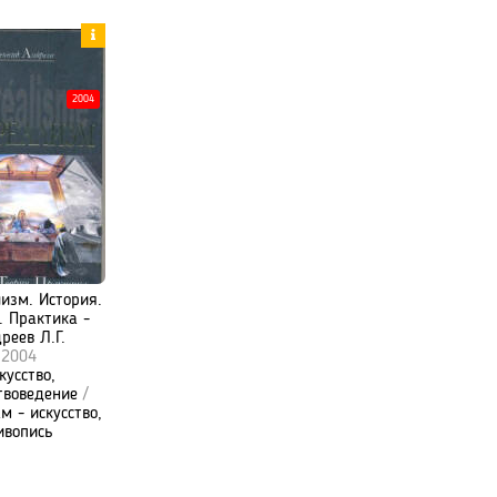
2004
изм. История.
. Практика -
реев Л.Г.
2004
кусство,
твоведение
/
м - искусство,
ивопись