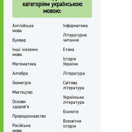
категоріям українською
мовою:
Англійська
Інформатика
мова
Літературне
Буквар
читання
Інші іноземні
Етика
мови
Історія
Математика
України
Алгебра
Література
Геометрія
Світова
література
Мистецтво
Українська
Основи
література
здоров'я
Біологія
Природознавство
Всесвітня
Російська
історія
мова