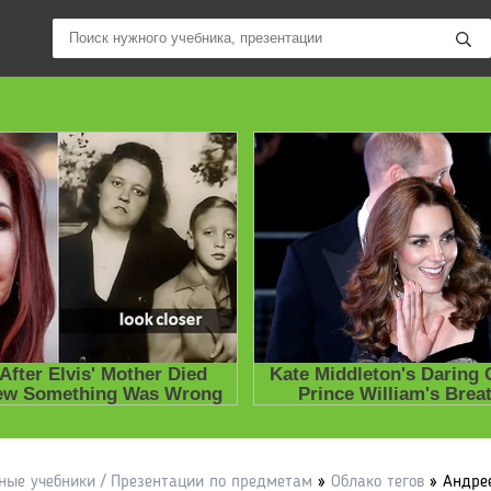
ные учебники / Презентации по предметам
»
Облако тегов
» Андрее